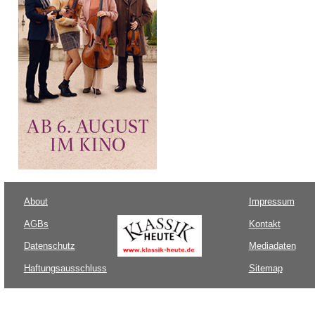
About
Impressum
AGBs
Kontakt
Datenschutz
Mediadaten
Haftungsausschluss
Sitemap