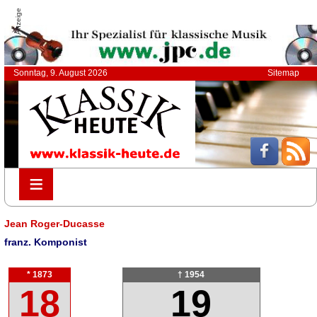
Anzeige
Sonntag, 9. August 2026
Sitemap
≡
≡
Jean Roger-Ducasse
franz. Komponist
* 1873
† 1954
18
19