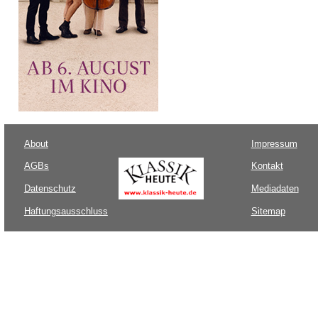
About
Impressum
AGBs
Kontakt
Datenschutz
Mediadaten
Haftungsausschluss
Sitemap