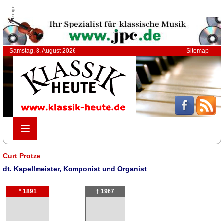
Anzeige
Samstag, 8. August 2026
Sitemap
≡
≡
Curt Protze
dt. Kapellmeister, Komponist und Organist
* 1891
† 1967