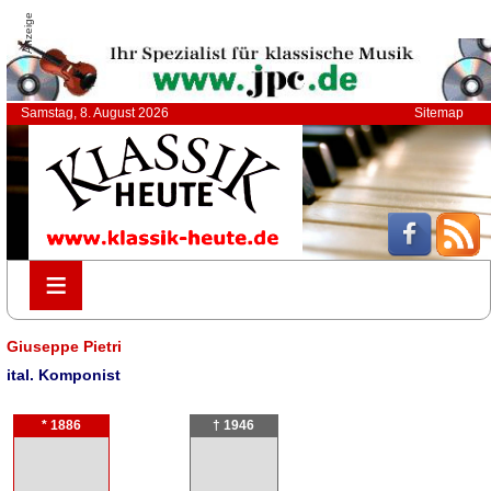
Anzeige
Samstag, 8. August 2026
Sitemap
≡
≡
Giuseppe Pietri
ital. Komponist
* 1886
† 1946