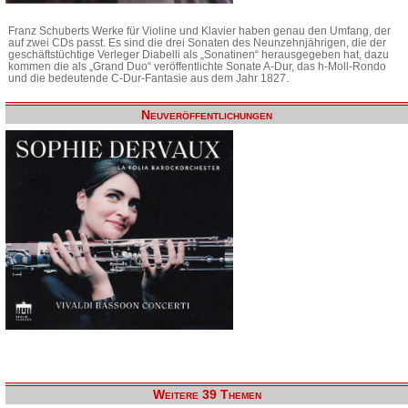
Franz Schuberts Werke für Violine und Klavier haben genau den Umfang, der
auf zwei CDs passt. Es sind die drei Sonaten des Neunzehnjährigen, die der
geschäftstüchtige Verleger Diabelli als „Sonatinen“ herausgegeben hat, dazu
kommen die als „Grand Duo“ veröffentlichte Sonate A-Dur, das h-Moll-Rondo
und die bedeutende C-Dur-Fantasie aus dem Jahr 1827.
Neuveröffentlichungen
Weitere 39 Themen