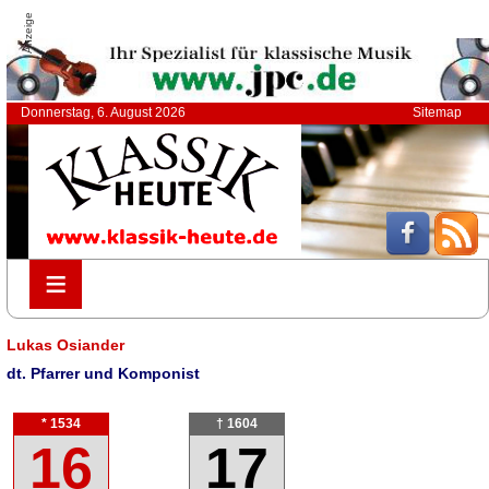
Anzeige
Donnerstag, 6. August 2026
Sitemap
≡
≡
Lukas Osiander
dt. Pfarrer und Komponist
* 1534
† 1604
16
17