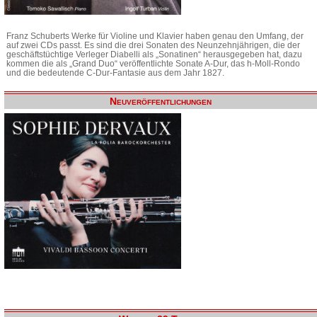
Franz Schuberts Werke für Violine und Klavier haben genau den Umfang, der
auf zwei CDs passt. Es sind die drei Sonaten des Neunzehnjährigen, die der
geschäftstüchtige Verleger Diabelli als „Sonatinen“ herausgegeben hat, dazu
kommen die als „Grand Duo“ veröffentlichte Sonate A-Dur, das h-Moll-Rondo
und die bedeutende C-Dur-Fantasie aus dem Jahr 1827.
Neuveröffentlichungen