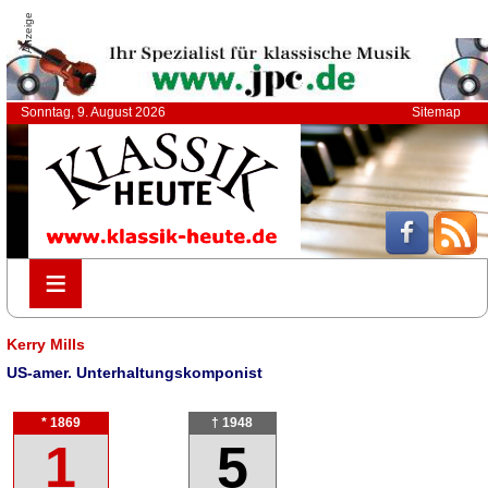
Anzeige
Sonntag, 9. August 2026
Sitemap
≡
≡
Kerry Mills
US-amer. Unterhaltungskomponist
* 1869
† 1948
1
5