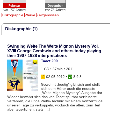
Februar
Dezember
vor 157 Jahren
vor 78 Jahren
Diskographie
Werke
Zeitgenossen
Diskographie (1)
Swinging Welte The Welte Mignon Mystery Vol.
XVIII George Gershwin and others today playing
their 1907-1928 interpretations
Tacet 200
1 CD • 57min • 2011
02.05.2012
•
8 9 8
Gewohnt „heutig" gibt sich und stellt
sich dem Hörer auch die neueste
„Welte Mignon Mystery"-Ausgabe dar.
Wieder bewährt sich das von Tacet spürbar verfeinerte
Verfahren, die urige Welte-Technik mit einem Konzertflügel
unserer Tage zu verkuppeln, wodurch die alten, zum Teil
abenteuerlichen, stets [...]