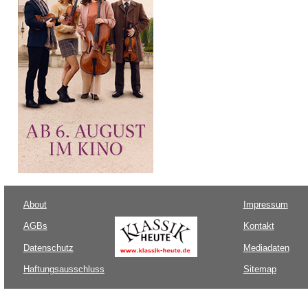
About
Impressum
AGBs
Kontakt
Datenschutz
Mediadaten
Haftungsausschluss
Sitemap