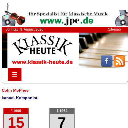
Anzeige
Sonntag, 9. August 2026
Sitemap
≡
≡
Colin McPhee
kanad. Komponist
* 1900
† 1964
15
7