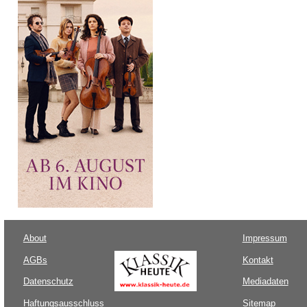
About
Impressum
AGBs
Kontakt
Datenschutz
Mediadaten
Haftungsausschluss
Sitemap