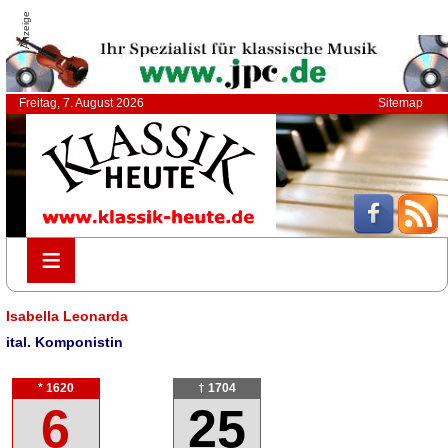
Anzeige
Freitag, 7. August 2026
Sitemap
≡
≡
Isabella Leonarda
ital. Komponistin
* 1620
† 1704
6
25