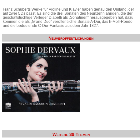
Franz Schuberts Werke für Violine und Klavier haben genau den Umfang, der
auf zwei CDs passt. Es sind die drei Sonaten des Neunzehnjährigen, die der
geschäftstüchtige Verleger Diabelli als „Sonatinen“ herausgegeben hat, dazu
kommen die als „Grand Duo“ veröffentlichte Sonate A-Dur, das h-Moll-Rondo
und die bedeutende C-Dur-Fantasie aus dem Jahr 1827.
Neuveröffentlichungen
Weitere 39 Themen