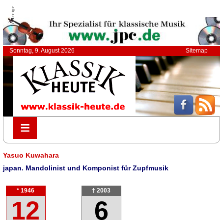
Anzeige
Sonntag, 9. August 2026
Sitemap
≡
≡
Yasuo Kuwahara
japan. Mandolinist und Komponist für Zupfmusik
* 1946
† 2003
12
6