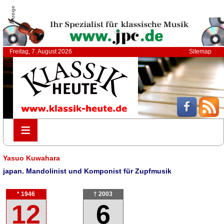
Anzeige
Freitag, 7. August 2026
Sitemap
≡
≡
Yasuo Kuwahara
japan. Mandolinist und Komponist für Zupfmusik
* 1946
† 2003
12
6