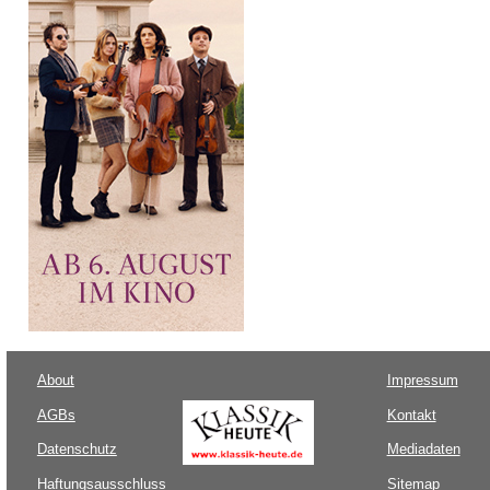
About
Impressum
AGBs
Kontakt
Datenschutz
Mediadaten
Haftungsausschluss
Sitemap