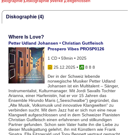
Biographie
Diskographie
Werke
Zeitgenossen
Diskographie (4)
Where Is Love?
Petter Udland Johansen • Christian Gutfleisch
Prospero Vibes PROSP0126
1 CD • 59min • 2025
25.12.2025
•
8 8 8
Der in der Schweiz lebende
norwegische Musiker Petter Udland
Johansen ist ein Multitalent – Sänger,
Instrumentalist, Kulturmanager. Mit Jordi Savalls Tochter
Arianna, einer Harfenistin, hat er vor 15 Jahren das
Ensemble Hirundo Maris („Seeschwalbe“) gegründet, das
„Alte Musik, Volksmusik und innovative Klangwelten“ zu
verbinden sucht. Mit dem Jazz hat er sich nun eine neue
Klangwelt aufgeschlossen und in dem Schweizer Pianisten
Christian Gutfleisch einen erfahrenen und stilkundigen
Partner gefunden. Schon sein Vater hatte ihn die Liebe zu
dieser Musikgattung gelehrt, ihn mit Künstlern wie Frank
Sinatra, Ella Fitzgerald und Tony Bennett vertraut gemacht,