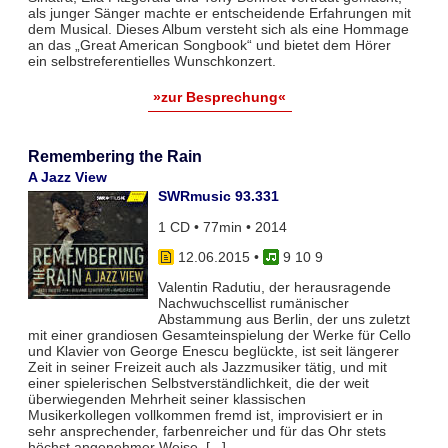
als junger Sänger machte er entscheidende Erfahrungen mit
dem Musical. Dieses Album versteht sich als eine Hommage
an das „Great American Songbook“ und bietet dem Hörer
ein selbstreferentielles Wunschkonzert.
»zur Besprechung«
Remembering the Rain
A Jazz View
SWRmusic 93.331
1 CD • 77min • 2014
12.06.2015
•
9 10 9
Valentin Radutiu, der herausragende
Nachwuchscellist rumänischer
Abstammung aus Berlin, der uns zuletzt
mit einer grandiosen Gesamteinspielung der Werke für Cello
und Klavier von George Enescu beglückte, ist seit längerer
Zeit in seiner Freizeit auch als Jazzmusiker tätig, und mit
einer spielerischen Selbstverständlichkeit, die der weit
überwiegenden Mehrheit seiner klassischen
Musikerkollegen vollkommen fremd ist, improvisiert er in
sehr ansprechender, farbenreicher und für das Ohr stets
höchst angenehmer Weise. [...]