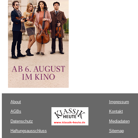
About
Impressum
AGBs
Kontakt
Datenschutz
Mediadaten
Haftungsausschluss
Sitemap