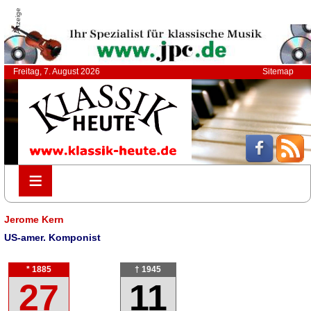
Anzeige
Freitag, 7. August 2026
Sitemap
≡
≡
Jerome Kern
US-amer. Komponist
* 1885
† 1945
27
11