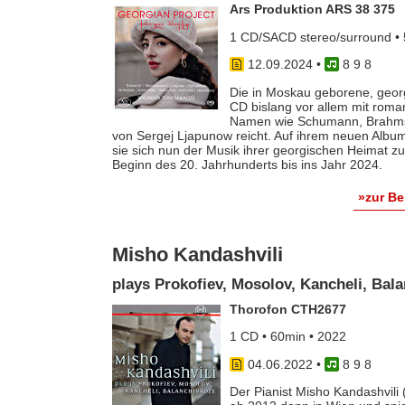
Ars Produktion ARS 38 375
1 CD/SACD stereo/surround • 
12.09.2024
•
8 9 8
Die in Moskau geborene, georg
CD bislang vor allem mit roma
Namen wie Schumann, Brahms 
von Sergej Ljapunow reicht. Auf ihrem neuen Album
sie sich nun der Musik ihrer georgischen Heimat 
Beginn des 20. Jahrhunderts bis ins Jahr 2024.
»zur B
Misho Kandashvili
plays Prokofiev, Mosolov, Kancheli, Bal
Thorofon CTH2677
1 CD • 60min • 2022
04.06.2022
•
8 9 8
Der Pianist Misho Kandashvili (