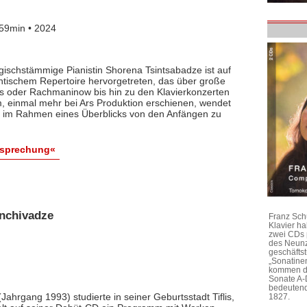
59min • 2024
ischstämmige Pianistin Shorena Tsintsabadze ist auf
ntischem Repertoire hervorgetreten, das über große
oder Rachmaninow bis hin zu den Klavierkonzerten
, einmal mehr bei Ars Produktion erschienen, wendet
zu im Rahmen eines Überblicks von den Anfängen zu
esprechung«
anchivadze
Franz Sch
Klavier h
zwei CDs 
des Neunz
geschäftst
„Sonatine
kommen di
Sonate A-
bedeutend
Jahrgang 1993) studierte in seiner Geburtsstadt Tiflis,
1827.