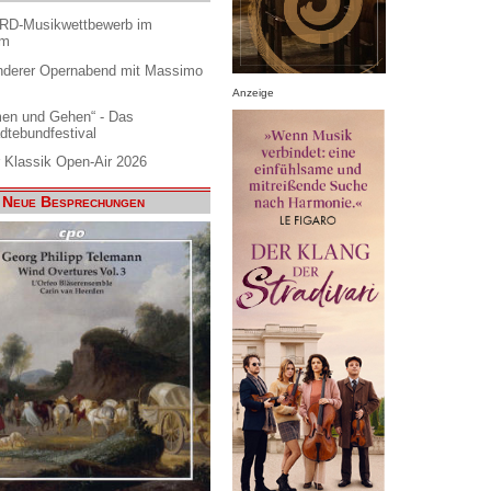
ARD-Musikwettbewerb im
am
nderer Opernabend mit Massimo
Anzeige
en und Gehen“ - Das
dtebundfestival
 Klassik Open-Air 2026
Neue Besprechungen