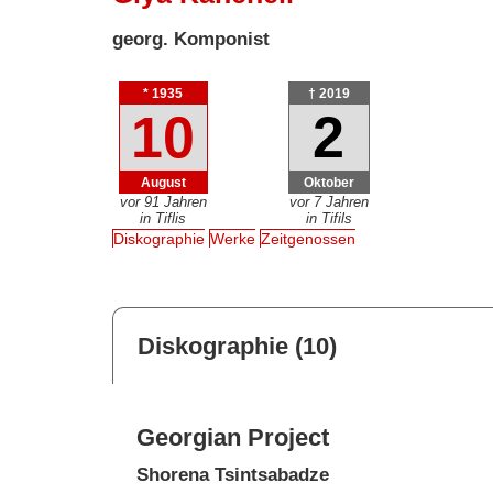
georg. Komponist
* 1935
† 2019
10
2
August
Oktober
vor 91 Jahren
vor 7 Jahren
in Tiflis
in Tifils
Diskographie
Werke
Zeitgenossen
Diskographie (10)
Georgian Project
Shorena Tsintsabadze