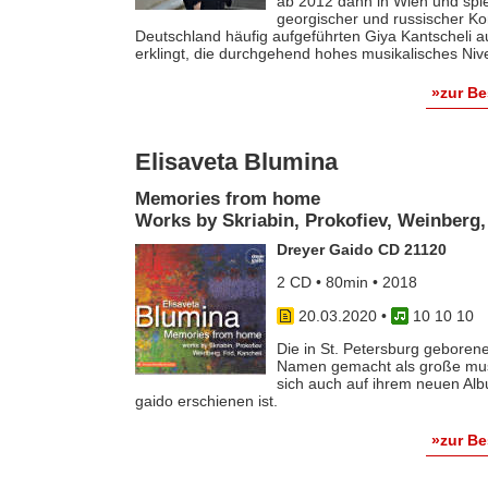
ab 2012 dann in Wien und spi
georgischer und russischer Ko
Deutschland häufig aufgeführten Giya Kantscheli 
erklingt, die durchgehend hohes musikalisches Nive
»zur B
Elisaveta Blumina
Memories from home
Works by Skriabin, Prokofiev, Weinberg,
Dreyer Gaido CD 21120
2 CD • 80min • 2018
20.03.2020
•
10 10 10
Die in St. Petersburg geborene
Namen gemacht als große musi
sich auch auf ihrem neuen Al
gaido erschienen ist.
»zur B