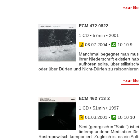
»zur B
ECM 472 0822
1 CD • 57min • 2001
06.07.2004
•
10 10 9
Manchmal begegnet man musika
ihrer Niederschrift existiert 
aufhören sollte, über stilistis
oder über Dürfen und Nicht-Dürfen zu raisonnieren [
»zur B
ECM 462 713-2
1 CD • 51min • 1997
01.03.2001
•
10 10 10
Simi (georgisch = "Saite") ist
tiefempfundene Meditation für 
Rostropowitsch komponiert. Zugleich ist es ein Auf