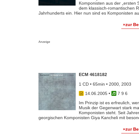
Komponisten aus der „ersten S
dem klassisch-romantischen Re
Jahrhunderts ein. Hier nun sind es Komponisten aus 
»zur B
Anzeige
ECM 4618182
1 CD • 65min • 2000, 2003
14.06.2005
•
7 9 6
Im Prinzip ist es erfreulich, w
Musik der Gegenwart stark ma
Komponisten steht. Seit Jahr
georgischen Komponisten Giya Kancheli mit besonde
»zur B