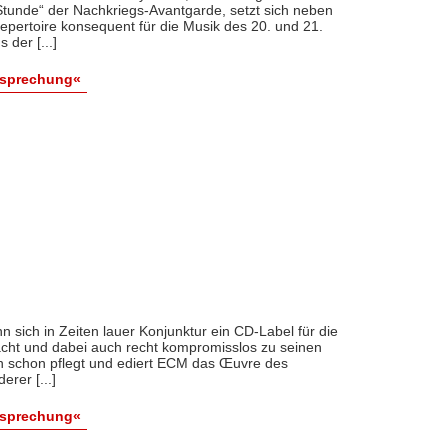
tunde“ der Nachkriegs-Avantgarde, setzt sich neben
pertoire konsequent für die Musik des 20. und 21.
der [...]
esprechung«
enn sich in Zeiten lauer Konjunktur ein CD-Label für die
cht und dabei auch recht kompromisslos zu seinen
en schon pflegt und ediert ECM das Œuvre des
rer [...]
esprechung«