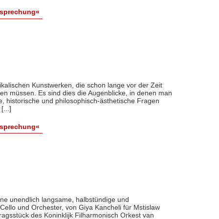
esprechung«
lischen Kunstwerken, die schon lange vor der Zeit
haben müssen. Es sind dies die Augenblicke, in denen man
che, historische und philosophisch-ästhetische Fragen
...]
esprechung«
 eine unendlich langsame, halbstündige und
Cello und Orchester, von Giya Kancheli für Mstislaw
tragsstück des Koninklijk Filharmonisch Orkest van