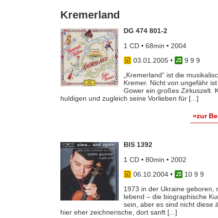
Kremerland
DG 474 801-2
1 CD • 68min • 2004
03.01.2005
•
9 9 9
„Kremerland“ ist die musikali
Kremer. Nicht von ungefähr is
Gower ein großes Zirkuszelt. K
huldigen und zugleich seine Vorlieben für [...]
»zur B
BIS 1392
1 CD • 80min • 2002
06.10.2004
•
10 9 9
1973 in der Ukraine geboren, m
lebend – die biographische K
sein, aber es sind nicht dies
hier eher zeichnerische, dort sanft [...]