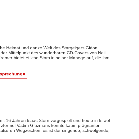
sche Heimat und ganze Welt des Stargeigers Gidon
t der Mittelpunkt des wunderbaren CD-Covers von Neil
remer bietet etliche Stars in seiner Manege auf, die ihm
esprechung«
it 16 Jahren Isaac Stern vorgespielt und heute in Israel
urzformel Vadim Gluzmans könnte kaum prägnanter
e äußeren Wegzeichen, es ist der singende, schwelgende,