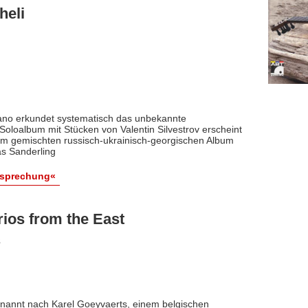
heli
ano erkundet systematisch das unbekannte
Soloalbum mit Stücken von Valentin Silvestrov erscheint
em gemischten russisch-ukrainisch-georgischen Album
s Sanderling
esprechung«
rios from the East
3
enannt nach Karel Goeyvaerts, einem belgischen