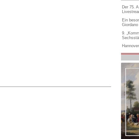
Der 75. 
Livestre
Ein beso
Giordano
9. „Komm
Sechsstä
Hannover