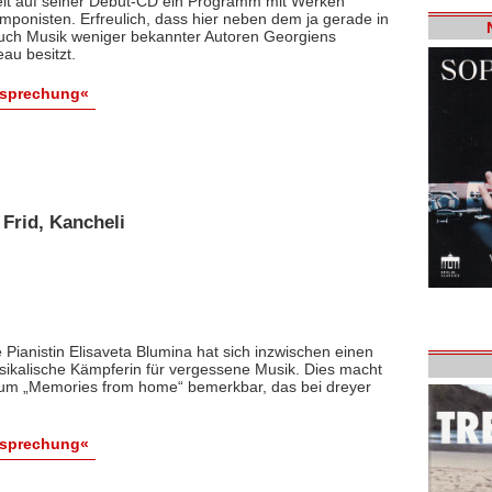
elt auf seiner Debüt-CD ein Programm mit Werken
mponisten. Erfreulich, dass hier neben dem ja gerade in
auch Musik weniger bekannter Autoren Georgiens
au besitzt.
esprechung«
 Frid, Kancheli
 Pianistin Elisaveta Blumina hat sich inzwischen einen
kalische Kämpferin für vergessene Musik. Dies macht
bum „Memories from home“ bemerkbar, das bei dreyer
esprechung«