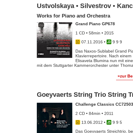
Ustvolskaya • Silvestrov • Kanc
Works for Piano and Orchestra
Grand Piano GP678
1 CD • 58min • 2015
07.11.2016
•
9 9 9
Das Naxos-Sublabel Grand Pi
Klavierrepertoire. Nach einem 
Elisaveta Blumina nun mit ein
mit dem Stuttgarter Kammerorchester unter Thoma
»zur B
Goeyvaerts String Trio String T
Challenge Classics CC7250
2 CD • 84min • 2011
13.06.2012
•
9 9 5
Das Goeyvaerts Streichtrio, b