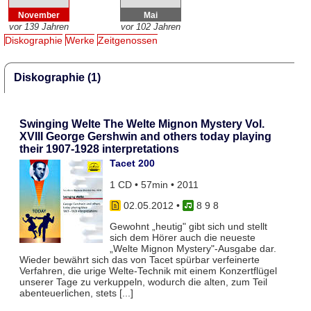
November
Mai
vor 139 Jahren
vor 102 Jahren
Diskographie
Werke
Zeitgenossen
Diskographie (1)
Swinging Welte The Welte Mignon Mystery Vol.
XVIII George Gershwin and others today playing
their 1907-1928 interpretations
Tacet 200
1 CD • 57min • 2011
02.05.2012
•
8 9 8
Gewohnt „heutig" gibt sich und stellt
sich dem Hörer auch die neueste
„Welte Mignon Mystery"-Ausgabe dar.
Wieder bewährt sich das von Tacet spürbar verfeinerte
Verfahren, die urige Welte-Technik mit einem Konzertflügel
unserer Tage zu verkuppeln, wodurch die alten, zum Teil
abenteuerlichen, stets [...]