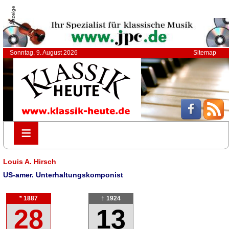
Anzeige
Sonntag, 9. August 2026
Sitemap
≡
≡
Louis A. Hirsch
US-amer. Unterhaltungskomponist
* 1887
† 1924
28
13