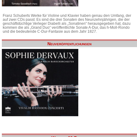
Franz Schuberts Werke für Violine und Klavier haben genau den Umfang, der
auf zwei CDs passt. Es sind die drei Sonaten des Neunzehnjährigen, die der
geschäftstüchtige Verleger Diabelli als „Sonatinen“ herausgegeben hat, dazu
kommen die als „Grand Duo“ veröffentlichte Sonate A-Dur, das h-Moll-Rondo
und die bedeutende C-Dur-Fantasie aus dem Jahr 1827.
Neuveröffentlichungen