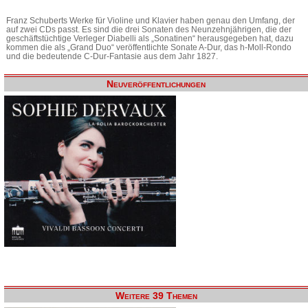
Franz Schuberts Werke für Violine und Klavier haben genau den Umfang, der
auf zwei CDs passt. Es sind die drei Sonaten des Neunzehnjährigen, die der
geschäftstüchtige Verleger Diabelli als „Sonatinen“ herausgegeben hat, dazu
kommen die als „Grand Duo“ veröffentlichte Sonate A-Dur, das h-Moll-Rondo
und die bedeutende C-Dur-Fantasie aus dem Jahr 1827.
Neuveröffentlichungen
Weitere 39 Themen