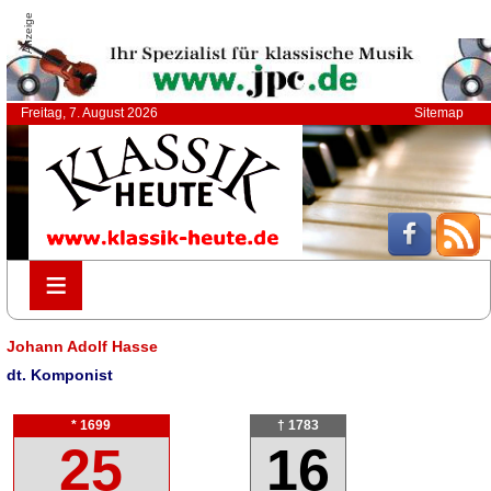
Anzeige
Freitag, 7. August 2026
Sitemap
≡
≡
Johann Adolf Hasse
dt. Komponist
* 1699
† 1783
25
16