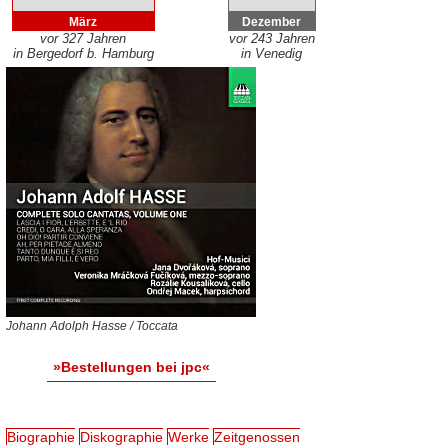
März
Dezember
vor 327 Jahren
vor 243 Jahren
in Bergedorf b. Hamburg
in Venedig
Johann Adolph Hasse / Toccata
»Bestellungen bei jpc«
Biographie
Diskographie
Werke
Zeitgenossen