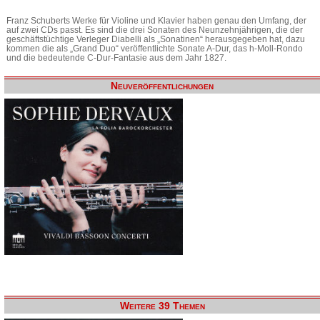
Franz Schuberts Werke für Violine und Klavier haben genau den Umfang, der
auf zwei CDs passt. Es sind die drei Sonaten des Neunzehnjährigen, die der
geschäftstüchtige Verleger Diabelli als „Sonatinen“ herausgegeben hat, dazu
kommen die als „Grand Duo“ veröffentlichte Sonate A-Dur, das h-Moll-Rondo
und die bedeutende C-Dur-Fantasie aus dem Jahr 1827.
Neuveröffentlichungen
Weitere 39 Themen