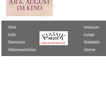
About
Impressum
AGBs
Kontakt
Datenschutz
Mediadaten
Haftungsausschluss
Sitemap