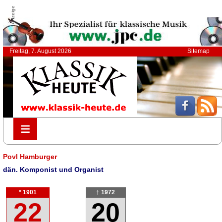
Anzeige
Freitag, 7. August 2026
Sitemap
≡
≡
Povl Hamburger
dän. Komponist und Organist
* 1901
† 1972
22
20