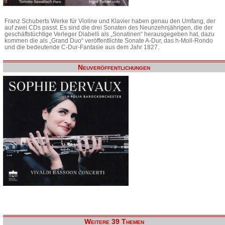
Franz Schuberts Werke für Violine und Klavier haben genau den Umfang, der
auf zwei CDs passt. Es sind die drei Sonaten des Neunzehnjährigen, die der
geschäftstüchtige Verleger Diabelli als „Sonatinen“ herausgegeben hat, dazu
kommen die als „Grand Duo“ veröffentlichte Sonate A-Dur, das h-Moll-Rondo
und die bedeutende C-Dur-Fantasie aus dem Jahr 1827.
Neuveröffentlichungen
Weitere 39 Themen