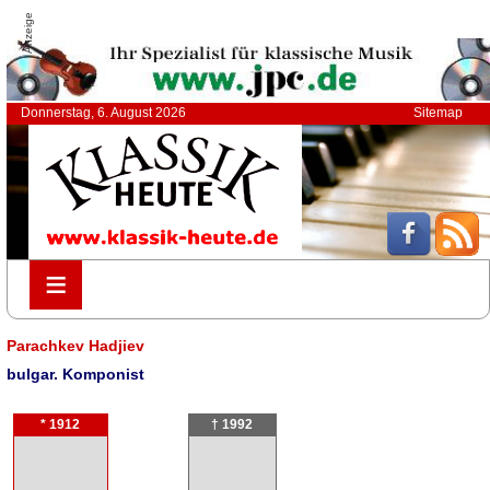
Anzeige
Donnerstag, 6. August 2026
Sitemap
≡
≡
Parachkev Hadjiev
bulgar. Komponist
* 1912
† 1992