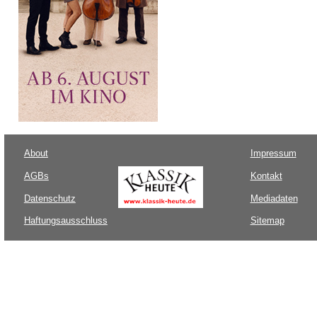
About
Impressum
AGBs
Kontakt
Datenschutz
Mediadaten
Haftungsausschluss
Sitemap