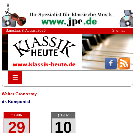
Anzeige
Samstag, 8. August 2026
Sitemap
≡
≡
Walter Gronostay
dr. Komponist
* 1906
† 1937
29
10