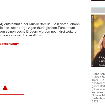
04) entstammt einer Musikerfamilie: Sein Vater Johann
kleinen, aber ehrgeizigen thüringischen Fürstentum
von seinen sechs Brüdern wurden noch drei weitere
ein virtuoser Traversflötist. [...]
esprechung«
Franz Sch
Klavier h
zwei CDs 
des Neunz
▲
geschäftst
„Sonatine
kommen di
Sonate A-
bedeutend
1827.