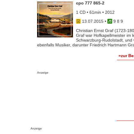
cpo 777 865-2
1 CD • 61min • 2012
13.07.2015
•
9 8 9
Christian Ernst Graf (1723-18
Graf war Hofkapellmeister im 
Schwarzburg-Rudolstadt, und 
ebenfalls Musiker, darunter Friedrich Hartmann Graf, 
»zur B
Anzeige
Anzeige