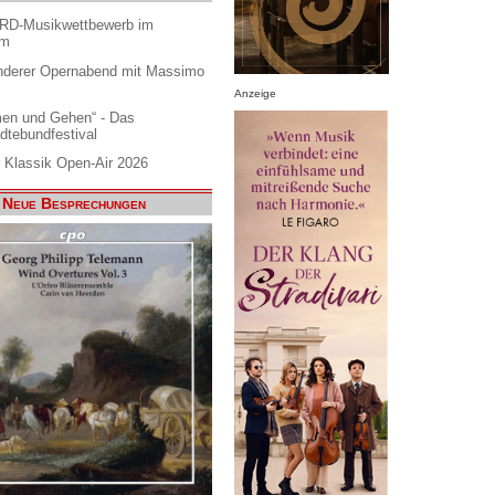
ARD-Musikwettbewerb im
am
nderer Opernabend mit Massimo
Anzeige
en und Gehen“ - Das
dtebundfestival
 Klassik Open-Air 2026
Neue Besprechungen