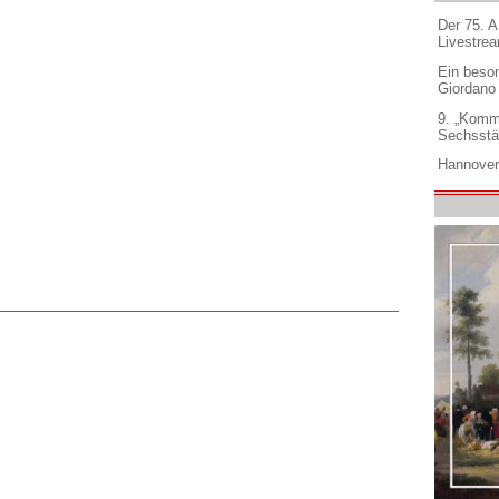
Der 75. 
Livestre
Ein beso
Giordano
9. „Komm
Sechsstä
Hannover