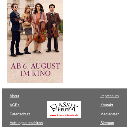
About
Impressum
AGBs
Kontakt
Datenschutz
Mediadaten
Haftungsausschluss
Sitemap