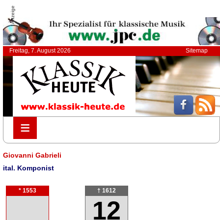
Anzeige
Freitag, 7. August 2026
Sitemap
≡
≡
Giovanni Gabrieli
ital. Komponist
* 1553
† 1612
12