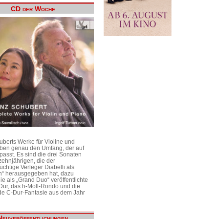
CD der Woche
uberts Werke für Violine und
aben genau den Umfang, der auf
passt. Es sind die drei Sonaten
ehnjährigen, die der
üchtige Verleger Diabelli als
n“ herausgegeben hat, dazu
e als „Grand Duo“ veröffentlichte
Dur, das h-Moll-Rondo und die
e C-Dur-Fantasie aus dem Jahr
Neuveröffentlichungen