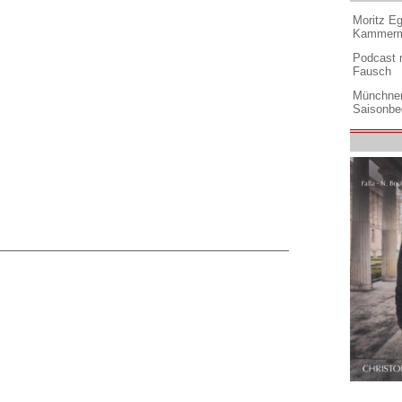
Moritz Eg
Kammermu
Podcast m
Fausch
Münchner
Saisonbe