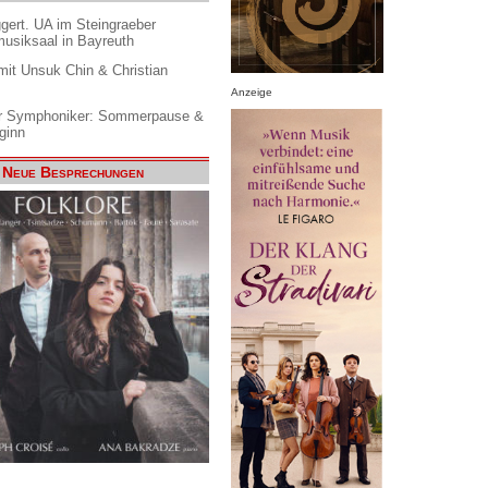
gert. UA im Steingraeber
siksaal in Bayreuth
it Unsuk Chin & Christian
Anzeige
 Symphoniker: Sommerpause &
ginn
Neue Besprechungen