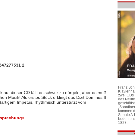
g
547277531 2
Franz Sch
Klavier h
k auf dieser CD fällt es schwer zu nörgeln; aber es muß
zwei CDs 
hen Musik! Als erstes Stück erklingt das Dixit Dominus II
des Neunz
oßartigem Impetus, rhythmisch unterstützt vom
geschäftst
„Sonatine
kommen di
Sonate A-
esprechung«
bedeutend
1827.