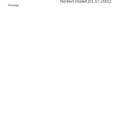
Norbert Rüdell [01.07.2001]
Anzeige