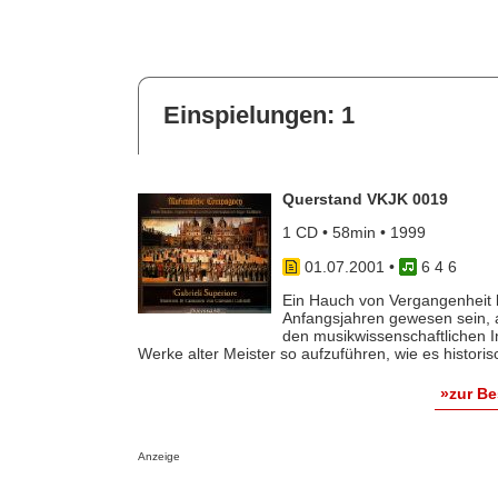
Einspielungen: 1
Querstand VKJK 0019
1 CD • 58min • 1999
01.07.2001
•
6 4 6
Ein Hauch von Vergangenheit l
Anfangsjahren gewesen sein, 
den musikwissenschaftlichen In
Werke alter Meister so aufzuführen, wie es historisch
»zur B
Anzeige