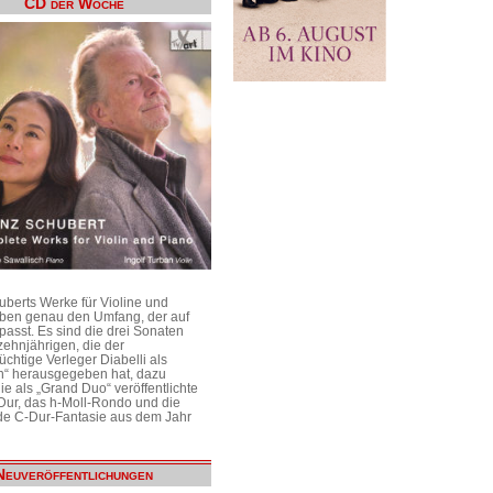
CD der Woche
uberts Werke für Violine und
aben genau den Umfang, der auf
passt. Es sind die drei Sonaten
ehnjährigen, die der
üchtige Verleger Diabelli als
n“ herausgegeben hat, dazu
e als „Grand Duo“ veröffentlichte
Dur, das h-Moll-Rondo und die
e C-Dur-Fantasie aus dem Jahr
Neuveröffentlichungen