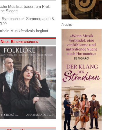
che Musikrat trauert um Prof.
ine Siegert
 Symphoniker: Sommerpause &
ginn
Anzeige
rrhein Musikfestivals beginnt
Neue Besprechungen