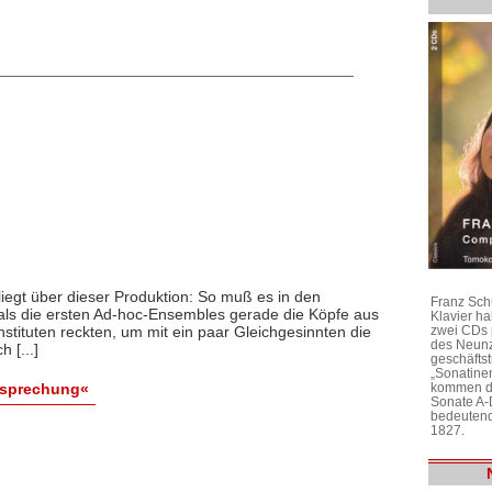
iegt über dieser Produktion: So muß es in den
Franz Sch
als die ersten Ad-hoc-Ensembles gerade die Köpfe aus
Klavier h
zwei CDs 
stituten reckten, um mit ein paar Gleichgesinnten die
des Neunz
 [...]
geschäftst
„Sonatine
kommen di
esprechung«
Sonate A-
bedeutend
1827.