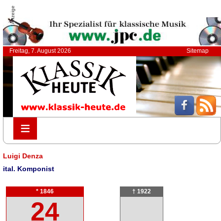
Anzeige
Freitag, 7. August 2026
Sitemap
≡
≡
Luigi Denza
ital. Komponist
* 1846
† 1922
24