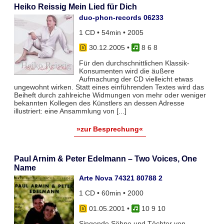
Heiko Reissig Mein Lied für Dich
duo-phon-records 06233
1 CD • 54min • 2005
30.12.2005
•
8 6 8
Für den durchschnittlichen Klassik-
Konsumenten wird die äußere
Aufmachung der CD vielleicht etwas
ungewohnt wirken. Statt eines einführenden Textes wird das
Beiheft durch zahlreiche Widmungen von mehr oder weniger
bekannten Kollegen des Künstlers an dessen Adresse
illustriert: eine Ansammlung von [...]
»zur Besprechung«
Paul Arnim & Peter Edelmann – Two Voices, One
Name
Arte Nova 74321 80788 2
1 CD • 60min • 2000
01.05.2001
•
10 9 10
Singende Söhne und Töchter von