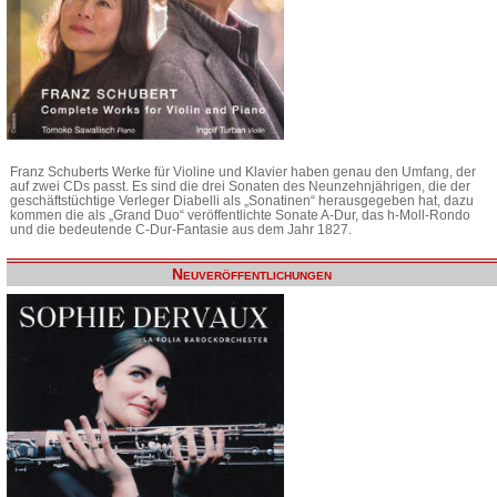
Franz Schuberts Werke für Violine und Klavier haben genau den Umfang, der
auf zwei CDs passt. Es sind die drei Sonaten des Neunzehnjährigen, die der
geschäftstüchtige Verleger Diabelli als „Sonatinen“ herausgegeben hat, dazu
kommen die als „Grand Duo“ veröffentlichte Sonate A-Dur, das h-Moll-Rondo
und die bedeutende C-Dur-Fantasie aus dem Jahr 1827.
Neuveröffentlichungen