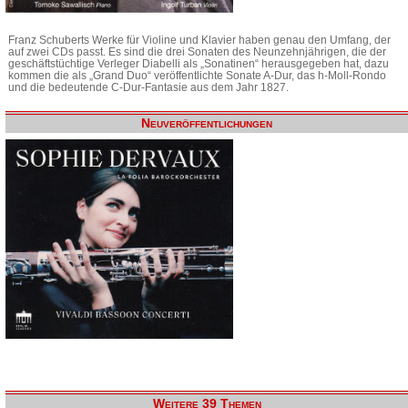
Franz Schuberts Werke für Violine und Klavier haben genau den Umfang, der
auf zwei CDs passt. Es sind die drei Sonaten des Neunzehnjährigen, die der
geschäftstüchtige Verleger Diabelli als „Sonatinen“ herausgegeben hat, dazu
kommen die als „Grand Duo“ veröffentlichte Sonate A-Dur, das h-Moll-Rondo
und die bedeutende C-Dur-Fantasie aus dem Jahr 1827.
Neuveröffentlichungen
Weitere 39 Themen