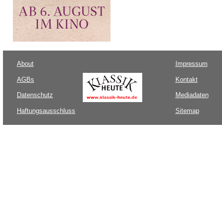
About
Impressum
AGBs
Kontakt
Datenschutz
Mediadaten
Haftungsausschluss
Sitemap