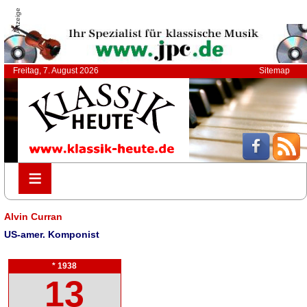
Anzeige
Freitag, 7. August 2026
Sitemap
≡
≡
Alvin Curran
US-amer. Komponist
* 1938
13