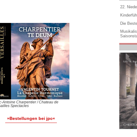
22. Niede
Kinderfüh
Die Best
Musikali
Saisonsta
-Antoine Charpentier / Chateau de
ailles Spectacles
»Bestellungen bei jpc«