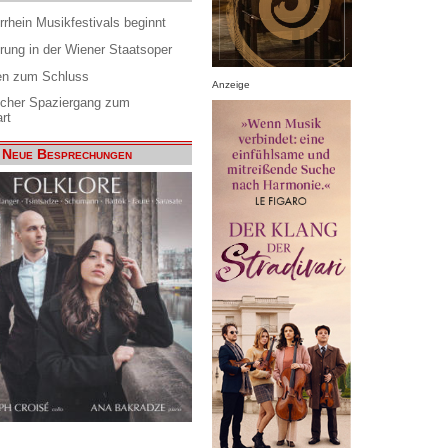
rrhein Musikfestivals beginnt
rung in der Wiener Staatsoper
en zum Schluss
Anzeige
scher Spaziergang zum
rt
Neue Besprechungen