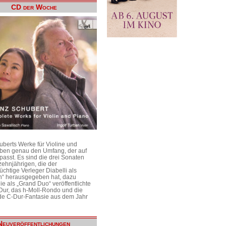
CD der Woche
uberts Werke für Violine und
aben genau den Umfang, der auf
passt. Es sind die drei Sonaten
ehnjährigen, die der
üchtige Verleger Diabelli als
n“ herausgegeben hat, dazu
e als „Grand Duo“ veröffentlichte
Dur, das h-Moll-Rondo und die
e C-Dur-Fantasie aus dem Jahr
Neuveröffentlichungen