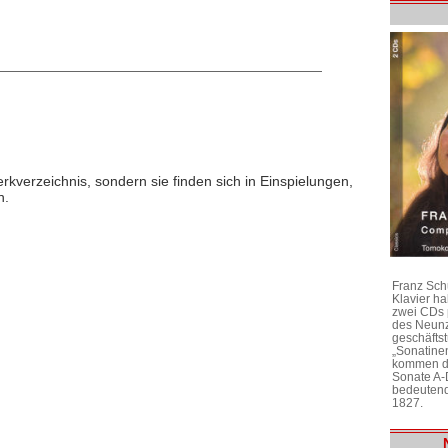
rkverzeichnis, sondern sie finden sich in Einspielungen,
n.
Franz Sch
Klavier h
zwei CDs 
des Neunz
geschäftst
„Sonatine
kommen di
Sonate A-
bedeutend
1827.