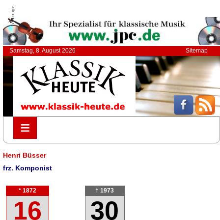
Anzeige
Samstag, 8. August 2026
Sitemap
≡
≡
Henri Büsser
frz. Komponist
* 1872
† 1973
16
30