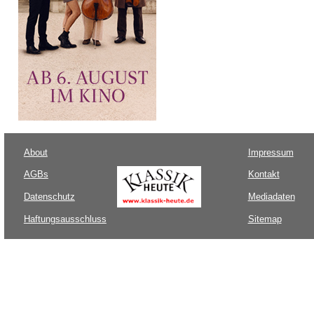
About
Impressum
AGBs
Kontakt
Datenschutz
Mediadaten
Haftungsausschluss
Sitemap