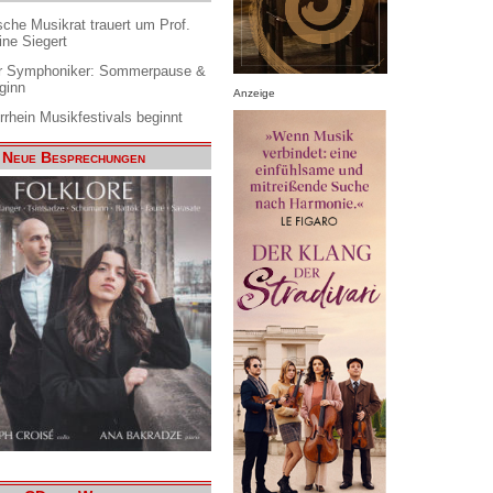
che Musikrat trauert um Prof.
ine Siegert
 Symphoniker: Sommerpause &
ginn
Anzeige
rrhein Musikfestivals beginnt
Neue Besprechungen