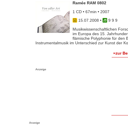
Ramée RAM 0802
1 CD • 67min • 2007
15.07.2008
•
9 9 9
Musikwissenschaftlichen Fors
im Europa des 15. Jahrhundert
flämische Polyphonie für den B
Instrumentalmusik im Unterschied zur Kunst der Kom
»zur B
Anzeige
Anzeige