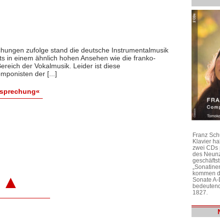
chungen zufolge stand die deutsche Instrumentalmusik
s in einem ähnlich hohen Ansehen wie die franko-
ereich der Vokalmusik. Leider ist diese
ponisten der [...]
esprechung«
Franz Sch
Klavier h
zwei CDs 
des Neunz
geschäftst
„Sonatine
kommen di
▲
Sonate A-
bedeutend
1827.