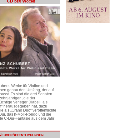
CD der Woche
uberts Werke für Violine und
aben genau den Umfang, der auf
passt. Es sind die drei Sonaten
ehnjährigen, die der
üchtige Verleger Diabelli als
n“ herausgegeben hat, dazu
e als „Grand Duo“ veröffentlichte
Dur, das h-Moll-Rondo und die
e C-Dur-Fantasie aus dem Jahr
Neuveröffentlichungen