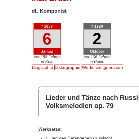
dt. Komponist
* 1838
† 1920
6
2
Januar
Oktober
vor 188 Jahren
vor 106 Jahren
in Köln
in Berlin
Biographie
Diskographie
Werke
Zeitgenossen
Lieder und Tänze nach Russ
Volksmelodien op. 79
Werksätze:
I. Lied des Gefangenen (russisch)