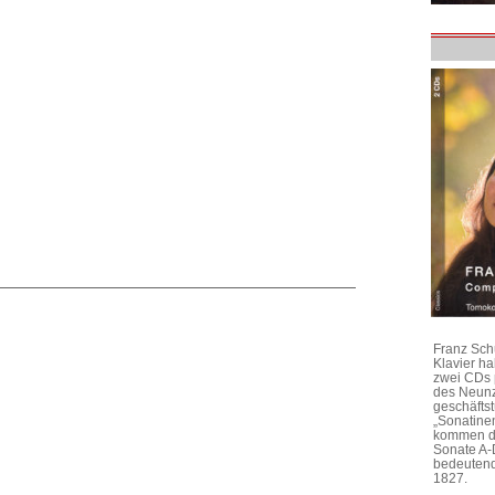
Franz Sch
Klavier h
zwei CDs 
des Neunz
geschäftst
„Sonatine
kommen di
Sonate A-
bedeutend
1827.