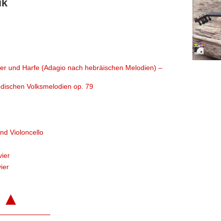
ik
ester und Harfe (Adagio nach hebräischen Melodien) –
dischen Volksmelodien op. 79
und Violoncello
vier
vier
▲