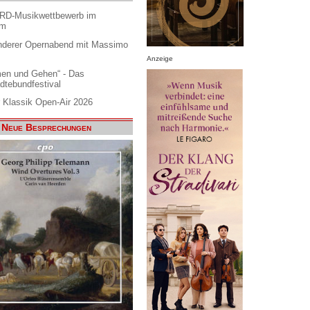
ARD-Musikwettbewerb im
am
nderer Opernabend mit Massimo
Anzeige
en und Gehen“ - Das
dtebundfestival
 Klassik Open-Air 2026
Neue Besprechungen