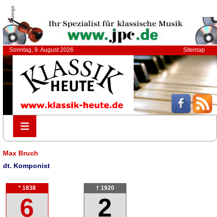
Anzeige
Sonntag, 9. August 2026
Sitemap
≡
≡
Max Bruch
dt. Komponist
* 1838
† 1920
6
2