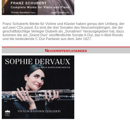
Franz Schuberts Werke für Violine und Klavier haben genau den Umfang, der
auf zwei CDs passt. Es sind die drei Sonaten des Neunzehnjährigen, die der
geschäftstüchtige Verleger Diabelli als „Sonatinen“ herausgegeben hat, dazu
kommen die als „Grand Duo“ veröffentlichte Sonate A-Dur, das h-Moll-Rondo
und die bedeutende C-Dur-Fantasie aus dem Jahr 1827.
Neuveröffentlichungen