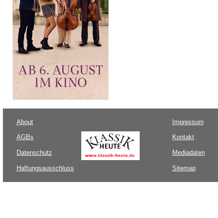
About
Impressum
AGBs
Kontakt
Datenschutz
Mediadaten
Haftungsausschluss
Sitemap