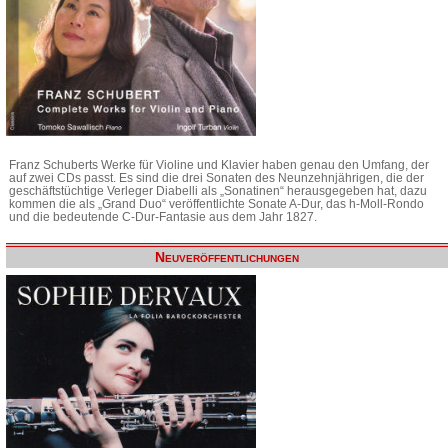
Franz Schuberts Werke für Violine und Klavier haben genau den Umfang, der
auf zwei CDs passt. Es sind die drei Sonaten des Neunzehnjährigen, die der
geschäftstüchtige Verleger Diabelli als „Sonatinen“ herausgegeben hat, dazu
kommen die als „Grand Duo“ veröffentlichte Sonate A-Dur, das h-Moll-Rondo
und die bedeutende C-Dur-Fantasie aus dem Jahr 1827.
Neuveröffentlichungen