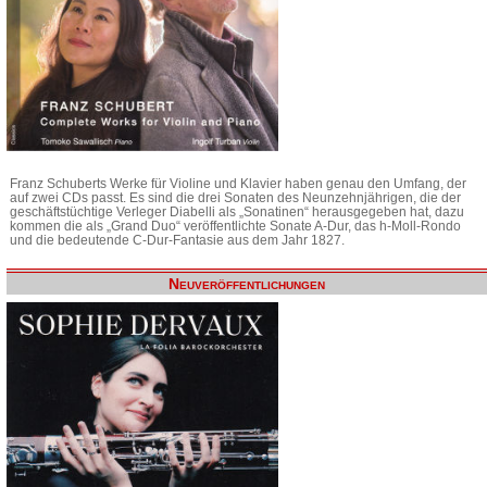
Franz Schuberts Werke für Violine und Klavier haben genau den Umfang, der
auf zwei CDs passt. Es sind die drei Sonaten des Neunzehnjährigen, die der
geschäftstüchtige Verleger Diabelli als „Sonatinen“ herausgegeben hat, dazu
kommen die als „Grand Duo“ veröffentlichte Sonate A-Dur, das h-Moll-Rondo
und die bedeutende C-Dur-Fantasie aus dem Jahr 1827.
Neuveröffentlichungen