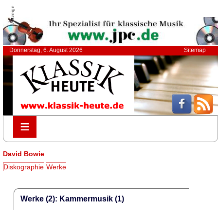
Anzeige
Donnerstag, 6. August 2026
Sitemap
≡
≡
David Bowie
Diskographie
Werke
Werke (2): Kammermusik (1)