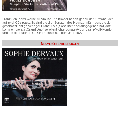
Franz Schuberts Werke für Violine und Klavier haben genau den Umfang, der
auf zwei CDs passt. Es sind die drei Sonaten des Neunzehnjährigen, die der
geschäftstüchtige Verleger Diabelli als „Sonatinen“ herausgegeben hat, dazu
kommen die als „Grand Duo“ veröffentlichte Sonate A-Dur, das h-Moll-Rondo
und die bedeutende C-Dur-Fantasie aus dem Jahr 1827.
Neuveröffentlichungen