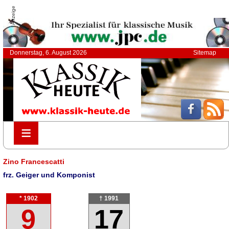
Anzeige
Donnerstag, 6. August 2026
Sitemap
≡
≡
Zino Francescatti
frz. Geiger und Komponist
* 1902
† 1991
9
17