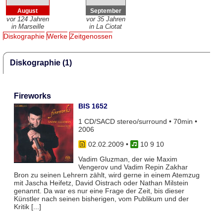
August
September
vor 124 Jahren
vor 35 Jahren
in Marseille
in La Ciotat
Diskographie
Werke
Zeitgenossen
Diskographie (1)
Fireworks
BIS 1652
1 CD/SACD stereo/surround • 70min •
2006
02.02.2009
•
10 9 10
Vadim Gluzman, der wie Maxim
Vengerov und Vadim Repin Zakhar
Bron zu seinen Lehrern zählt, wird gerne in einem Atemzug
mit Jascha Heifetz, David Oistrach oder Nathan Milstein
genannt. Da war es nur eine Frage der Zeit, bis dieser
Künstler nach seinen bisherigen, vom Publikum und der
Kritik [...]