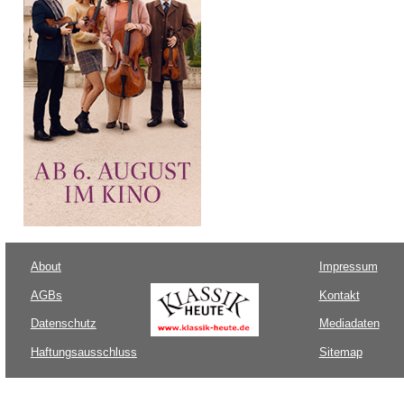
About
Impressum
AGBs
Kontakt
Datenschutz
Mediadaten
Haftungsausschluss
Sitemap