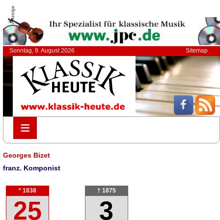
Anzeige
Sonntag, 9. August 2026
Sitemap
≡
≡
Georges Bizet
franz. Komponist
* 1838
† 1875
25
3