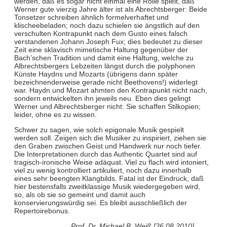
werden, daß es sogar nicht einmal eine Rolle spielt, daß
Werner gute vierzig Jahre älter ist als Abrechtsberger: Beide
Tonsetzer schreiben ähnlich formelverhaftet und
klischeebeladen; noch dazu schielen sie ängstlich auf den
verschulten Kontrapunkt nach dem Gusto eines falsch
verstandenen Johann Joseph Fux; dies bedeutet zu dieser
Zeit eine sklavisch mimetische Haltung gegenüber der
Bach’schen Tradition und damit eine Haltung, welche zu
Albrechtsbergers Lebzeiten längst durch die polyphonen
Künste Haydns und Mozarts (übrigens dann später
bezeichnenderweise gerade nicht Beethovens!) widerlegt
war. Haydn und Mozart ahmten den Kontrapunkt nicht nach,
sondern entwickelten ihn jeweils neu. Eben dies gelingt
Werner und Albrechtsberger nicht: Sie schaffen Stilkopien;
leider, ohne es zu wissen.
Schwer zu sagen, wie solch epigonale Musik gespielt
werden soll. Zeigen sich die Musiker zu inspiriert, ziehen sie
den Graben zwischen Geist und Handwerk nur noch tiefer.
Die Interpretationen durch das Authentic Quartet sind auf
tragisch-ironische Weise adäquat. Viel zu flach wird intoniert,
viel zu wenig kontrolliert artikuliert, noch dazu innerhalb
eines sehr beengten Klangbilds. Fatal ist der Eindruck, daß
hier bestensfalls zweitklassige Musik wiedergegeben wird,
so, als ob sie so gemeint und damit auch
konservierungswürdig sei. Es bleibt ausschließlich der
Repertoirebonus.
Prof. Dr. Michael B. Weiß [26.08.2010]