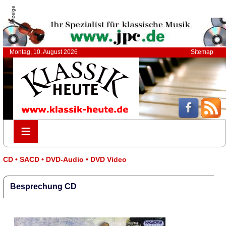
Anzeige
Montag, 10. August 2026
Sitemap
≡
≡
CD • SACD • DVD-Audio • DVD Video
Besprechung CD