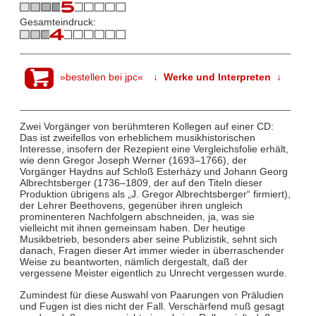
Gesamteindruck:
»bestellen bei jpc«
↓ Werke und Interpreten ↓
Zwei Vorgänger von berühmteren Kollegen auf einer CD:
Das ist zweifellos von erheblichem musikhistorischen
Interesse, insofern der Rezepient eine Vergleichsfolie erhält,
wie denn Gregor Joseph Werner (1693–1766), der
Vorgänger Haydns auf Schloß Esterházy und Johann Georg
Albrechtsberger (1736–1809, der auf den Titeln dieser
Produktion übrigens als „J. Gregor Albrechtsberger“ firmiert),
der Lehrer Beethovens, gegenüber ihren ungleich
prominenteren Nachfolgern abschneiden, ja, was sie
vielleicht mit ihnen gemeinsam haben. Der heutige
Musikbetrieb, besonders aber seine Publizistik, sehnt sich
danach, Fragen dieser Art immer wieder in überraschender
Weise zu beantworten, nämlich dergestalt, daß der
vergessene Meister eigentlich zu Unrecht vergessen wurde.
Zumindest für diese Auswahl von Paarungen von Präludien
und Fugen ist dies nicht der Fall. Verschärfend muß gesagt