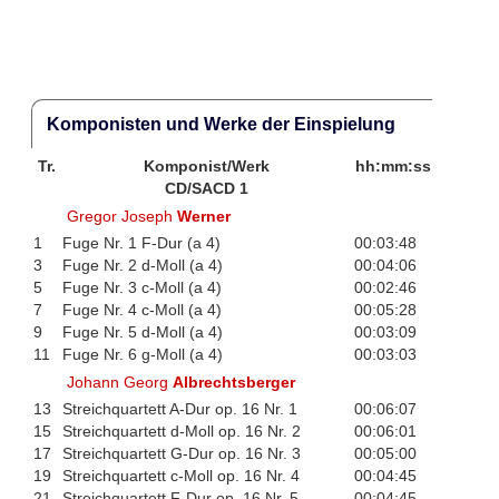
Komponisten und Werke der Einspielung
Tr.
Komponist/Werk
hh:mm:ss
CD/SACD 1
Gregor Joseph
Werner
1
Fuge Nr. 1 F-Dur (a 4)
00:03:48
3
Fuge Nr. 2 d-Moll (a 4)
00:04:06
5
Fuge Nr. 3 c-Moll (a 4)
00:02:46
7
Fuge Nr. 4 c-Moll (a 4)
00:05:28
9
Fuge Nr. 5 d-Moll (a 4)
00:03:09
11
Fuge Nr. 6 g-Moll (a 4)
00:03:03
Johann Georg
Albrechtsberger
13
Streichquartett A-Dur op. 16 Nr. 1
00:06:07
15
Streichquartett d-Moll op. 16 Nr. 2
00:06:01
17
Streichquartett G-Dur op. 16 Nr. 3
00:05:00
19
Streichquartett c-Moll op. 16 Nr. 4
00:04:45
21
Streichquartett F-Dur op. 16 Nr. 5
00:04:45