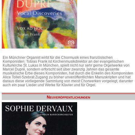
Ein Münchner Organist wirbt für die Chormusik eines französischen
Komponisten: Tobias Frank ist Kirchenmusikdirektor an der evangelischen
Kulturkirche St. Lukas in München, spielt nicht nur sehr gerne Orgelwerke von
Marcel Dupré, sondern erforscht seit über zwanzig Jahren das gesamte
musikalische Erbe dieses Komponisten, hat durch die Enkelin des Komponisten
Alice Tollet-Szebrat Zugang zu bisher unveröffentlichten Manuskripten und hat
daraus diese vorliegende Sammlung von meist Chorwerken vorgelegt, darunter
auch ein paar Lieder und Werke für Klavier und für Orgel.
Neuveröffentlichungen