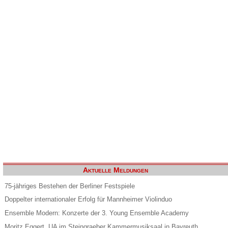
Aktuelle Meldungen
75-jähriges Bestehen der Berliner Festspiele
Doppelter internationaler Erfolg für Mannheimer Violinduo
Ensemble Modern: Konzerte der 3. Young Ensemble Academy
Moritz Eggert. UA im Steingraeber Kammermusiksaal in Bayreuth