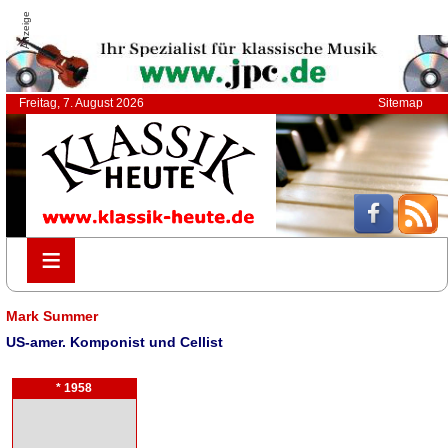
Anzeige
Freitag, 7. August 2026
Sitemap
≡
≡
Mark Summer
US-amer. Komponist und Cellist
* 1958