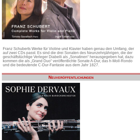
Franz Schuberts Werke für Violine und Klavier haben genau den Umfang, der
auf zwei CDs passt. Es sind die drei Sonaten des Neunzehnjährigen, die der
geschäftstüchtige Verleger Diabelli als „Sonatinen“ herausgegeben hat, dazu
kommen die als „Grand Duo“ veröffentlichte Sonate A-Dur, das h-Moll-Rondo
und die bedeutende C-Dur-Fantasie aus dem Jahr 1827.
Neuveröffentlichungen