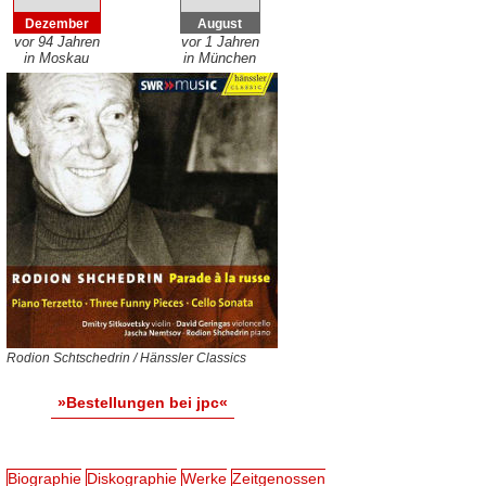
Dezember
August
vor 94 Jahren
vor 1 Jahren
in Moskau
in München
Rodion Schtschedrin / Hänssler Classics
»Bestellungen bei jpc«
Biographie
Diskographie
Werke
Zeitgenossen