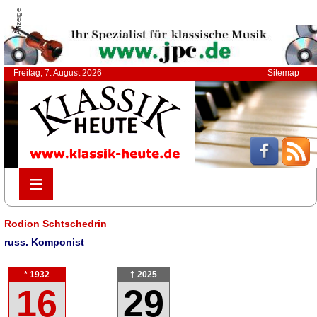
Anzeige
Freitag, 7. August 2026
Sitemap
≡
≡
Rodion Schtschedrin
russ. Komponist
* 1932
† 2025
16
29