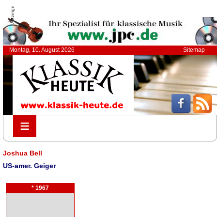
Anzeige
Montag, 10. August 2026
Sitemap
≡
≡
Joshua Bell
US-amer. Geiger
* 1967