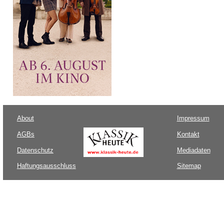
About
Impressum
AGBs
Kontakt
Datenschutz
Mediadaten
Haftungsausschluss
Sitemap