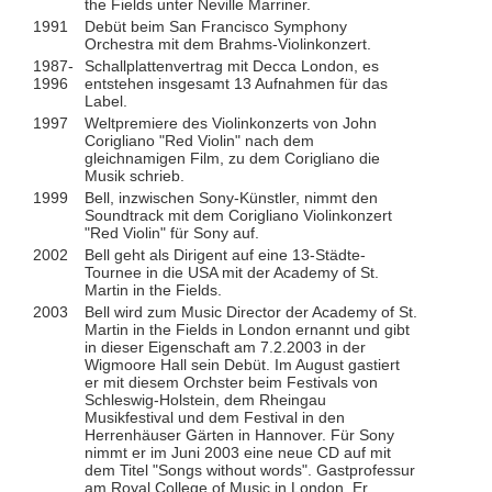
the Fields unter Neville Marriner.
1991
Debüt beim San Francisco Symphony
Orchestra mit dem Brahms-Violinkonzert.
1987-
Schallplattenvertrag mit Decca London, es
1996
entstehen insgesamt 13 Aufnahmen für das
Label.
1997
Weltpremiere des Violinkonzerts von John
Corigliano "Red Violin" nach dem
gleichnamigen Film, zu dem Corigliano die
Musik schrieb.
1999
Bell, inzwischen Sony-Künstler, nimmt den
Soundtrack mit dem Corigliano Violinkonzert
"Red Violin" für Sony auf.
2002
Bell geht als Dirigent auf eine 13-Städte-
Tournee in die USA mit der Academy of St.
Martin in the Fields.
2003
Bell wird zum Music Director der Academy of St.
Martin in the Fields in London ernannt und gibt
in dieser Eigenschaft am 7.2.2003 in der
Wigmoore Hall sein Debüt. Im August gastiert
er mit diesem Orchster beim Festivals von
Schleswig-Holstein, dem Rheingau
Musikfestival und dem Festival in den
Herrenhäuser Gärten in Hannover. Für Sony
nimmt er im Juni 2003 eine neue CD auf mit
dem Titel "Songs without words". Gastprofessur
am Royal College of Music in London. Er