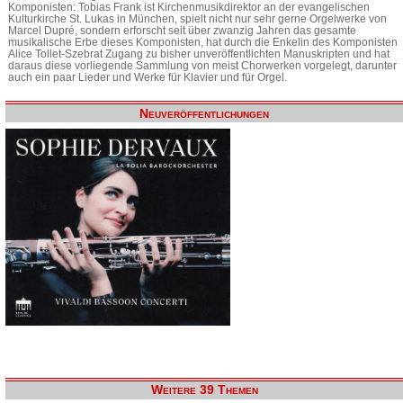
Komponisten: Tobias Frank ist Kirchenmusikdirektor an der evangelischen
Kulturkirche St. Lukas in München, spielt nicht nur sehr gerne Orgelwerke von
Marcel Dupré, sondern erforscht seit über zwanzig Jahren das gesamte
musikalische Erbe dieses Komponisten, hat durch die Enkelin des Komponisten
Alice Tollet-Szebrat Zugang zu bisher unveröffentlichten Manuskripten und hat
daraus diese vorliegende Sammlung von meist Chorwerken vorgelegt, darunter
auch ein paar Lieder und Werke für Klavier und für Orgel.
Neuveröffentlichungen
Weitere 39 Themen