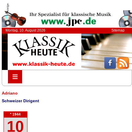
Anzeige
Montag, 10. August 2026
Sitemap
≡
≡
Adriano
Schweizer Dirigent
* 1944
10