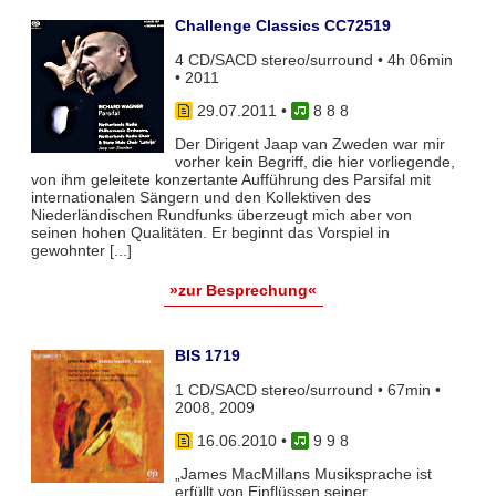
Challenge Classics CC72519
4 CD/SACD stereo/surround • 4h 06min
• 2011
29.07.2011
•
8 8 8
Der Dirigent Jaap van Zweden war mir
vorher kein Begriff, die hier vorliegende,
von ihm geleitete konzertante Aufführung des Parsifal mit
internationalen Sängern und den Kollektiven des
Niederländischen Rundfunks überzeugt mich aber von
seinen hohen Qualitäten. Er beginnt das Vorspiel in
gewohnter [...]
»zur Besprechung«
BIS 1719
1 CD/SACD stereo/surround • 67min •
2008, 2009
16.06.2010
•
9 9 8
„James MacMillans Musiksprache ist
erfüllt von Einflüssen seiner