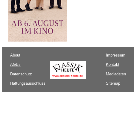
About
Impressum
AGBs
Kontakt
Datenschutz
Mediadaten
Haftungsausschluss
Sitemap