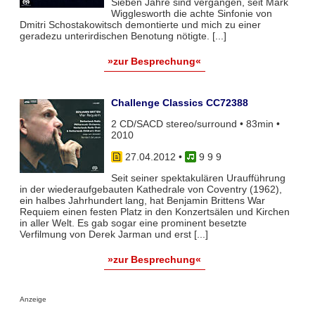
Sieben Jahre sind vergangen, seit Mark
Wigglesworth die achte Sinfonie von
Dmitri Schostakowitsch demontierte und mich zu einer
geradezu unterirdischen Benotung nötigte. [...]
»zur Besprechung«
Challenge Classics CC72388
2 CD/SACD stereo/surround • 83min •
2010
27.04.2012
•
9 9 9
Seit seiner spektakulären Uraufführung
in der wiederaufgebauten Kathedrale von Coventry (1962),
ein halbes Jahrhundert lang, hat Benjamin Brittens War
Requiem einen festen Platz in den Konzertsälen und Kirchen
in aller Welt. Es gab sogar eine prominent besetzte
Verfilmung von Derek Jarman und erst [...]
»zur Besprechung«
Anzeige