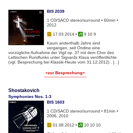
BIS 2039
1 CD/SACD stereo/surround • 60min •
2012
17.03.2014
•
9 10 9
Kaum anderthalb Jahre sind
vergangen, seit Ondine eine
vorzügliche Aufnahme der Vigil op. 37 mit dem Chor des
Lettischen Rundfunks unter Sigvards Klava veröffentlichte
(vgl. Besprechung bei Klassik-Heute vom 31.12.2012) . [...]
»zur Besprechung«
Shostakovich
Symphonies Nos. 1-3
BIS 1603
1 CD/SACD stereo/surround • 81min •
2006, 2010
01.08.2012
•
10 10 10