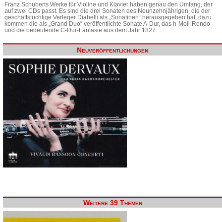
Franz Schuberts Werke für Violine und Klavier haben genau den Umfang, der
auf zwei CDs passt. Es sind die drei Sonaten des Neunzehnjährigen, die der
geschäftstüchtige Verleger Diabelli als „Sonatinen“ herausgegeben hat, dazu
kommen die als „Grand Duo“ veröffentlichte Sonate A-Dur, das h-Moll-Rondo
und die bedeutende C-Dur-Fantasie aus dem Jahr 1827.
Neuveröffentlichungen
Weitere 39 Themen