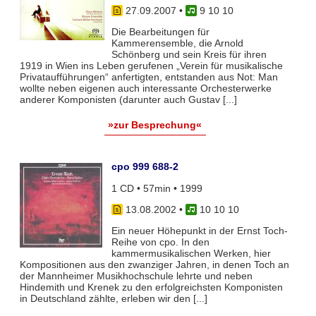
27.09.2007
•
9 10 10
Die Bearbeitungen für
Kammerensemble, die Arnold
Schönberg und sein Kreis für ihren
1919 in Wien ins Leben gerufenen „Verein für musikalische
Privataufführungen“ anfertigten, entstanden aus Not: Man
wollte neben eigenen auch interessante Orchesterwerke
anderer Komponisten (darunter auch Gustav [...]
»zur Besprechung«
cpo 999 688-2
1 CD • 57min • 1999
13.08.2002
•
10 10 10
Ein neuer Höhepunkt in der Ernst Toch-
Reihe von cpo. In den
kammermusikalischen Werken, hier
Kompositionen aus den zwanziger Jahren, in denen Toch an
der Mannheimer Musikhochschule lehrte und neben
Hindemith und Krenek zu den erfolgreichsten Komponisten
in Deutschland zählte, erleben wir den [...]