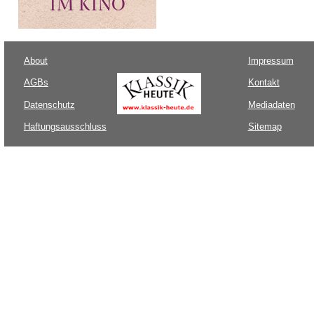
About
Impressum
AGBs
Kontakt
Datenschutz
Mediadaten
Haftungsausschluss
Sitemap