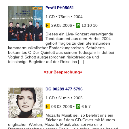
Profil PH05051
1 CD • 75min • 2004
29.05.2006
•
10 10 10
Dieses ein Live-Konzert verewigende
Tondokument aus dem Herbst 2004
gehört fraglos zu den Sternstunden
kammermusikalischer Entdeckungsreisen. Schuberts
bekanntes C-Dur-Quintett aus seinem Todesjahr findet bei
Vogler & Schott ausgesprochen risikofreudige und
feinsinnige Begleiter auf der Reise ins [...]
»zur Besprechung«
DG 00289 477 5796
1 CD • 61min • 2005
06.03.2006
•
6 5 7
Mozarts Musik sei, so belehrt uns ein
Sticker auf dem CD-Cover mit Mutters
englischen Worten, Mozarts Musik also sei wie eine