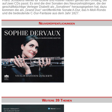
Franz Schuberts Werke für Violine und Klavier haben genau den Umfang, der
auf zwei CDs passt. Es sind die drei Sonaten des Neunzehnjährigen, die der
geschäftstüchtige Verleger Diabelli als „Sonatinen“ herausgegeben hat, dazu
kommen die als „Grand Duo“ veröffentlichte Sonate A-Dur, das h-Moll-Rondo
und die bedeutende C-Dur-Fantasie aus dem Jahr 1827.
Neuveröffentlichungen
Weitere 39 Themen