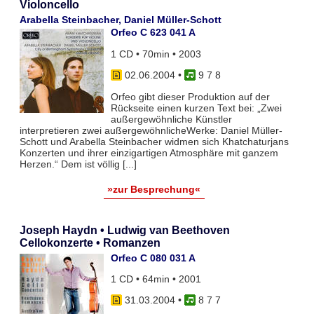
Violoncello
Arabella Steinbacher, Daniel Müller-Schott
Orfeo C 623 041 A
1 CD • 70min • 2003
02.06.2004
•
9 7 8
Orfeo gibt dieser Produktion auf der
Rückseite einen kurzen Text bei: „Zwei
außergewöhnliche Künstler
interpretieren zwei außergewöhnlicheWerke: Daniel Müller-
Schott und Arabella Steinbacher widmen sich Khatchaturjans
Konzerten und ihrer einzigartigen Atmosphäre mit ganzem
Herzen.“ Dem ist völlig [...]
»zur Besprechung«
Joseph Haydn • Ludwig van Beethoven
Cellokonzerte • Romanzen
Orfeo C 080 031 A
1 CD • 64min • 2001
31.03.2004
•
8 7 7