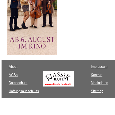
About
Impressum
AGBs
Kontakt
Datenschutz
Mediadaten
Haftungsausschluss
Sitemap