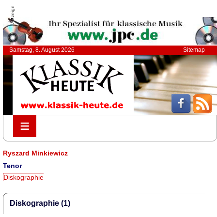
Anzeige
Samstag, 8. August 2026
Sitemap
≡
≡
Ryszard Minkiewicz
Tenor
Diskographie
Diskographie (1)