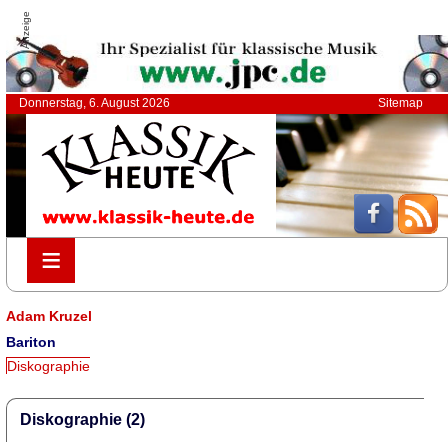
Anzeige
Donnerstag, 6. August 2026
Sitemap
≡
≡
Adam Kruzel
Bariton
Diskographie
Diskographie (2)