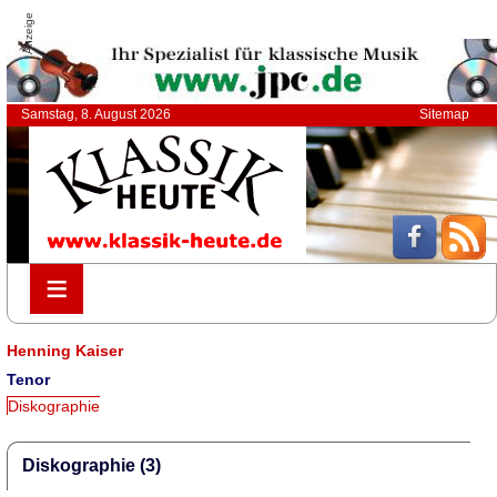
Anzeige
Samstag, 8. August 2026
Sitemap
≡
≡
Henning Kaiser
Tenor
Diskographie
Diskographie (3)