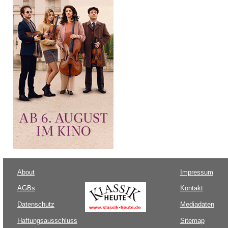
About
Impressum
AGBs
Kontakt
Datenschutz
Mediadaten
Haftungsausschluss
Sitemap