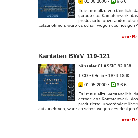
01.05.2000
•
6 6 6
Es ist nur allzu verständlich,
gerade das Kantatenwerk, das 
produzierte, unverändert übe
aufzunehmen, wäre es schon wegen des riesigen Auf
»zur B
Kantaten BWV 119-121
hänssler CLASSIC 92.038
1 CD • 69min • 1973-1980
01.05.2000
•
6 6 6
Es ist nur allzu verständlich,
gerade das Kantatenwerk, das 
produzierte, unverändert übe
aufzunehmen, wäre es schon wegen des riesigen Auf
»zur B