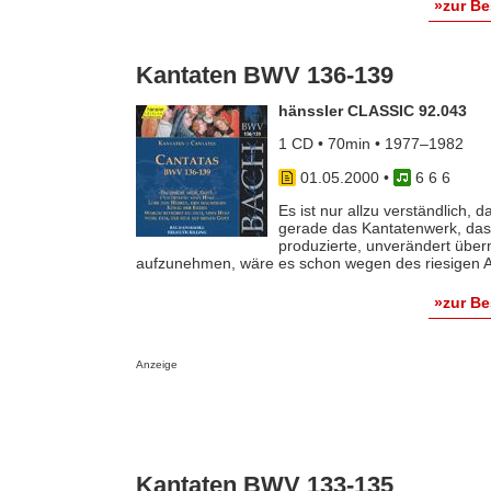
»zur B
Kantaten BWV 136-139
hänssler CLASSIC 92.043
1 CD • 70min • 1977–1982
01.05.2000
•
6 6 6
Es ist nur allzu verständlich,
gerade das Kantatenwerk, das 
produzierte, unverändert übe
aufzunehmen, wäre es schon wegen des riesigen Auf
»zur B
Anzeige
Kantaten BWV 133-135