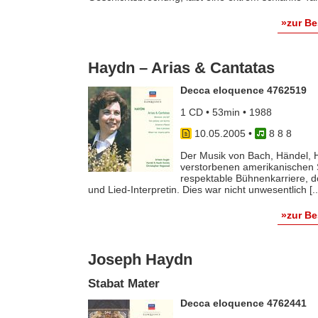
»zur B
Haydn – Arias & Cantatas
Decca eloquence 4762519
1 CD • 53min • 1988
10.05.2005
•
8 8 8
Der Musik von Bach, Händel, H
verstorbenen amerikanischen S
respektable Bühnenkarriere, d
und Lied-Interpretin. Dies war nicht unwesentlich [..
»zur B
Joseph Haydn
Stabat Mater
Decca eloquence 4762441