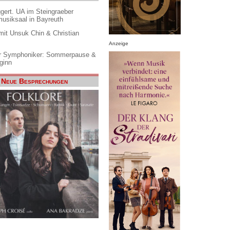
gert. UA im Steingraeber
siksaal in Bayreuth
it Unsuk Chin & Christian
Anzeige
 Symphoniker: Sommerpause &
ginn
Neue Besprechungen