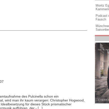
Moritz Eg
Kammermu
Podcast m
Fausch
Münchner
Saisonbe
007
samtaufnahme des Pulcinella schon ein
 hat, wird man ihr kaum verargen: Christopher Hogwood,
 Idealbesetzung für dieses Stück prismatischer
musik aufführen, der - [...]