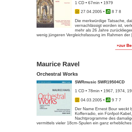
1 CD • 67min • 1979
27.04.2005
•
8 7 8
Die merkwürdige Tatsache, daß
vernachlässigt worden ist, ver
mehr als 26 Jahre zurücklieg
wenig jüngeren Vergleichsfassung im Rahmen der [.
»zur B
Maurice Ravel
Orchestral Works
SWRmusic SWR19504CD
1 CD • 78min • 1967, 1974, 1
04.03.2005
•
9 7 7
Der Name Ernest Bour weckt b
Kofferradio, ein Fünfpol-Kabe
Nachtprogramme des damalige
vermittels vieler 18cm-Spulen ein ganz erhebliches P