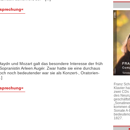
esprechung«
aydn und Mozart galt das besondere Interesse der früh
opranistin Arleen Augér. Zwar hatte sie eine durchaus
och noch bedeutender war sie als Konzert-, Oratorien-
.]
Franz Sch
esprechung«
Klavier h
zwei CDs 
des Neunz
geschäftst
„Sonatine
kommen di
Sonate A-
bedeutend
1827.