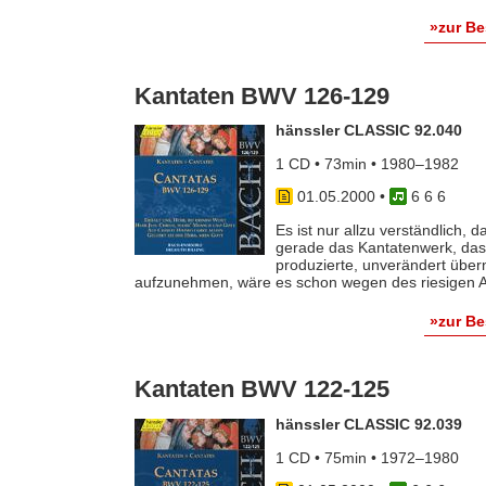
»zur B
Kantaten BWV 126-129
hänssler CLASSIC 92.040
1 CD • 73min • 1980–1982
01.05.2000
•
6 6 6
Es ist nur allzu verständlich,
gerade das Kantatenwerk, das 
produzierte, unverändert übe
aufzunehmen, wäre es schon wegen des riesigen Auf
»zur B
Kantaten BWV 122-125
hänssler CLASSIC 92.039
1 CD • 75min • 1972–1980