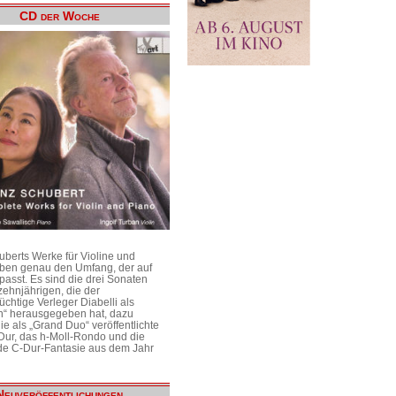
CD der Woche
uberts Werke für Violine und
aben genau den Umfang, der auf
passt. Es sind die drei Sonaten
ehnjährigen, die der
üchtige Verleger Diabelli als
n“ herausgegeben hat, dazu
e als „Grand Duo“ veröffentlichte
Dur, das h-Moll-Rondo und die
e C-Dur-Fantasie aus dem Jahr
Neuveröffentlichungen