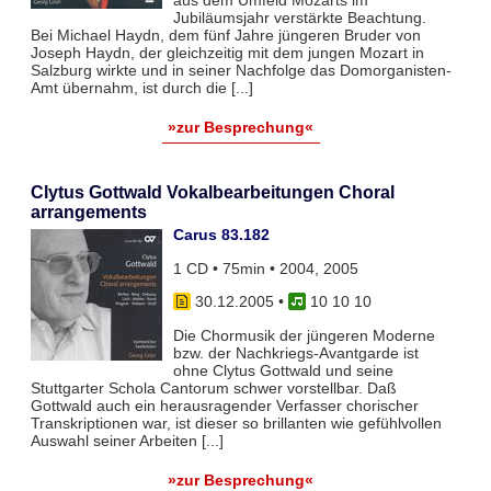
aus dem Umfeld Mozarts im
Jubiläumsjahr verstärkte Beachtung.
Bei Michael Haydn, dem fünf Jahre jüngeren Bruder von
Joseph Haydn, der gleichzeitig mit dem jungen Mozart in
Salzburg wirkte und in seiner Nachfolge das Domorganisten-
Amt übernahm, ist durch die [...]
»zur Besprechung«
Clytus Gottwald Vokalbearbeitungen Choral
arrangements
Carus 83.182
1 CD • 75min • 2004, 2005
30.12.2005
•
10 10 10
Die Chormusik der jüngeren Moderne
bzw. der Nachkriegs-Avantgarde ist
ohne Clytus Gottwald und seine
Stuttgarter Schola Cantorum schwer vorstellbar. Daß
Gottwald auch ein herausragender Verfasser chorischer
Transkriptionen war, ist dieser so brillanten wie gefühlvollen
Auswahl seiner Arbeiten [...]
»zur Besprechung«