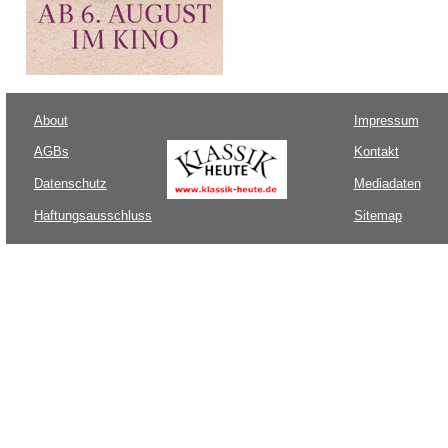
About
Impressum
AGBs
Kontakt
Datenschutz
Mediadaten
Haftungsausschluss
Sitemap