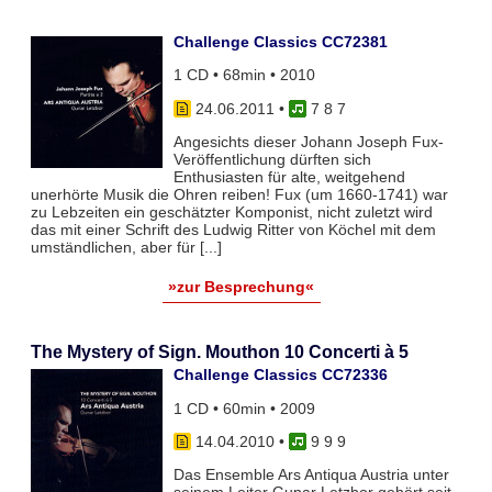
Challenge Classics CC72381
1 CD • 68min • 2010
24.06.2011
•
7 8 7
Angesichts dieser Johann Joseph Fux-
Veröffentlichung dürften sich
Enthusiasten für alte, weitgehend
unerhörte Musik die Ohren reiben! Fux (um 1660-1741) war
zu Lebzeiten ein geschätzter Komponist, nicht zuletzt wird
das mit einer Schrift des Ludwig Ritter von Köchel mit dem
umständlichen, aber für [...]
»zur Besprechung«
The Mystery of Sign. Mouthon 10 Concerti à 5
Challenge Classics CC72336
1 CD • 60min • 2009
14.04.2010
•
9 9 9
Das Ensemble Ars Antiqua Austria unter