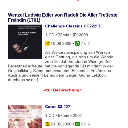
Wenzel Ludwig Edler von Radolt Die Aller Treüeste
Freindin (1701)
Challenge Classics CC72291
1 CD • 78min • [P] 2008
18.08.2008
•
7 8 7
Als Weltersteinspielung von Werken
einer Gattung, die sich um die Wende
zum 18. Jahrhundert in Wien großer
Beliebtheit erfreute, hat die vorliegende CD mit dem in der
Originalklang-Szene beheimateten Ensemble Ars Antiqua
Austria und seinem Leiter, dem Geiger Gunar Letzbor,
durchaus seine [...]
»zur Besprechung«
Carus 83.427
1 CD • 57min • 2007
21.02.2008
•
5 8 6