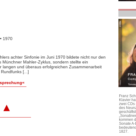
• 1970
ers achter Sinfonie im Juni 1970 bildete nicht nur den
 Münchner Mahler-Zyklus, sondern stellte ein
er langen und überaus erfolgreichen Zusammenarbeit
Rundfunks [...]
esprechung«
Franz Sch
Klavier h
▲
zwei CDs 
des Neunz
geschäftst
„Sonatine
kommen di
Sonate A-
bedeutend
1827.