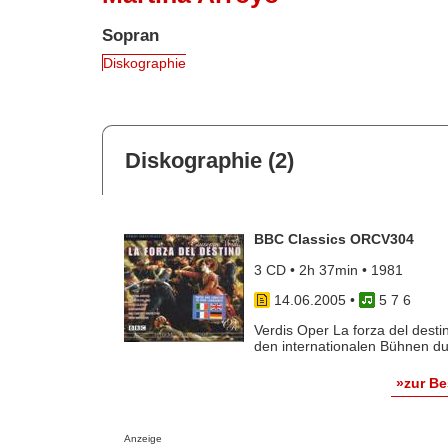
Sopran
Diskographie
Diskographie (2)
BBC Classics ORCV304
3 CD • 2h 37min • 1981
14.06.2005
•
5 7 6
Verdis Oper La forza del desti
den internationalen Bühnen dur
»zur B
Anzeige