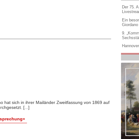
Der 75. 
Livestre
Ein beso
Giordano
9. „Komm
Sechsstä
Hannover
no hat sich in ihrer Mailänder Zweitfassung von 1869 auf
chgesetzt. [...]
esprechung«