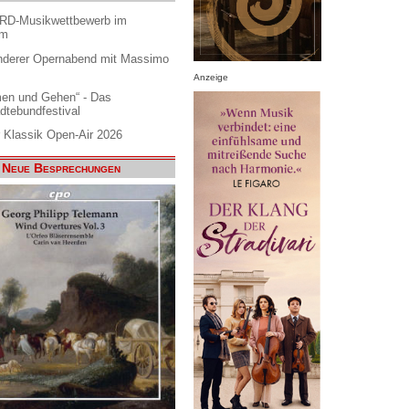
ARD-Musikwettbewerb im
am
nderer Opernabend mit Massimo
Anzeige
en und Gehen“ - Das
dtebundfestival
 Klassik Open-Air 2026
Neue Besprechungen