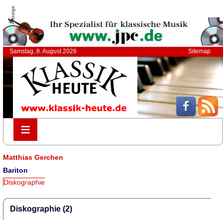
Anzeige
Samstag, 8. August 2026
Sitemap
≡
≡
Matthias Gerchen
Bariton
Diskographie
Diskographie (2)