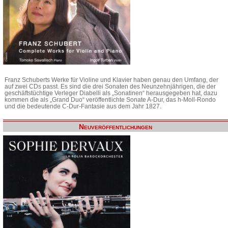
Franz Schuberts Werke für Violine und Klavier haben genau den Umfang, der
auf zwei CDs passt. Es sind die drei Sonaten des Neunzehnjährigen, die der
geschäftstüchtige Verleger Diabelli als „Sonatinen“ herausgegeben hat, dazu
kommen die als „Grand Duo“ veröffentlichte Sonate A-Dur, das h-Moll-Rondo
und die bedeutende C-Dur-Fantasie aus dem Jahr 1827.
Neuveröffentlichungen