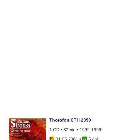
Thorofon CTH 2390
1 CD • 62min • 1992-1999
01.05.2001
•
5 4 4