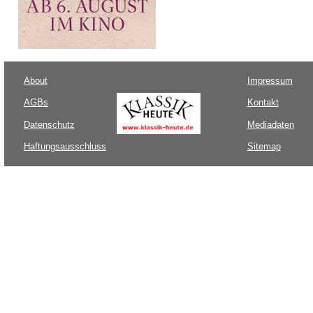
About
Impressum
AGBs
Kontakt
Datenschutz
Mediadaten
Haftungsausschluss
Sitemap