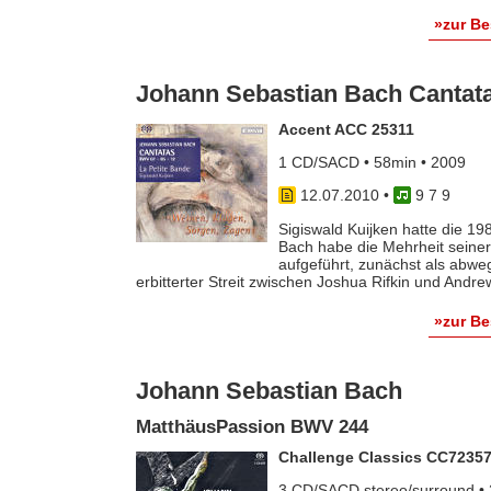
»zur B
Johann Sebastian Bach Cantata
Accent ACC 25311
1 CD/SACD • 58min • 2009
12.07.2010
•
9 7 9
Sigiswald Kuijken hatte die 1
Bach habe die Mehrheit seiner 
aufgeführt, zunächst als abwe
erbitterter Streit zwischen Joshua Rifkin und Andrew 
»zur B
Johann Sebastian Bach
MatthäusPassion BWV 244
Challenge Classics CC7235
3 CD/SACD stereo/surround • 