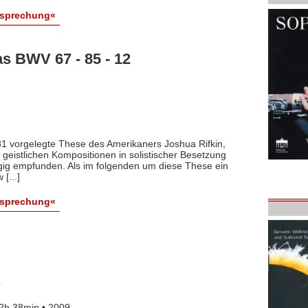
esprechung«
s BWV 67 - 85 - 12
981 vorgelegte These des Amerikaners Joshua Rifkin,
geistlichen Kompositionen in solistischer Besetzung
gig empfunden. Als im folgenden um diese These ein
[...]
esprechung«
7
2h 38min • 2009