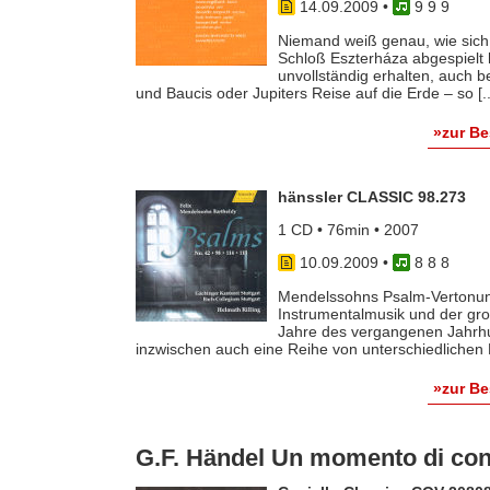
14.09.2009
•
9 9 9
Niemand weiß genau, wie sich
Schloß Eszterháza abgespielt h
unvollständig erhalten, auch b
und Baucis oder Jupiters Reise auf die Erde – so [..
»zur B
hänssler CLASSIC 98.273
1 CD • 76min • 2007
10.09.2009
•
8 8 8
Mendelssohns Psalm-Vertonung
Instrumentalmusik und der gro
Jahre des vergangenen Jahrhu
inzwischen auch eine Reihe von unterschiedlichen E
»zur B
G.F. Händel Un momento di cont