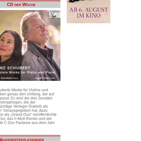
CD der Woche
uberts Werke für Violine und
aben genau den Umfang, der auf
passt. Es sind die drei Sonaten
ehnjährigen, die der
üchtige Verleger Diabelli als
n“ herausgegeben hat, dazu
e als „Grand Duo“ veröffentlichte
Dur, das h-Moll-Rondo und die
e C-Dur-Fantasie aus dem Jahr
Neuveröffentlichungen