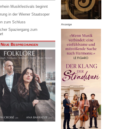
rrhein Musikfestivals beginnt
rung in der Wiener Staatsoper
en zum Schluss
Anzeige
scher Spaziergang zum
rt
Neue Besprechungen