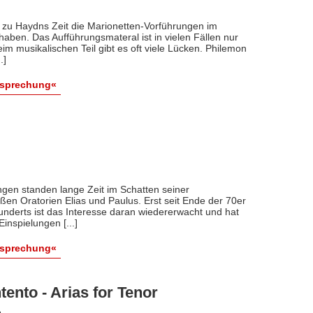
 zu Haydns Zeit die Marionetten-Vorführungen im
aben. Das Aufführungsmateral ist in vielen Fällen nur
eim musikalischen Teil gibt es oft viele Lücken. Philemon
.]
esprechung«
en standen lange Zeit im Schatten seiner
ßen Oratorien Elias und Paulus. Erst seit Ende der 70er
nderts ist das Interesse daran wiedererwacht und hat
inspielungen [...]
esprechung«
ento - Arias for Tenor