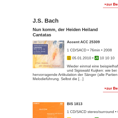
»zur B
J.S. Bach
Nun komm, der Heiden Heiland
Cantatas
Accent ACC 25309
1 CD/SACD • 76min • 2008
05.01.2010
•
10 10 10
Wieder einmal eine beispielha
und Sigiswald Kuijken: wie bei
hervorragende Artikulation der Sänger (alle Partien 
Melodieführung. Selbst die [...]
»zur B
BIS 1813
1 CD/SACD stereo/surround • 