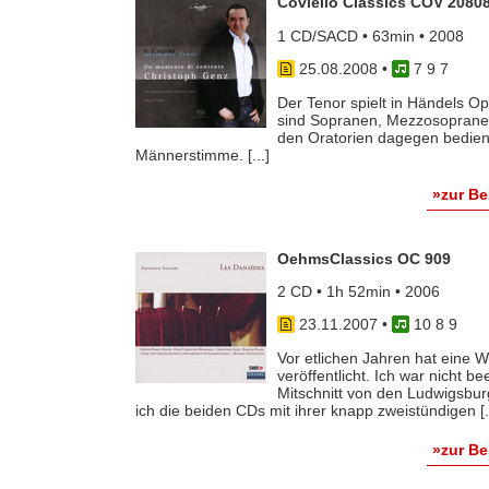
Coviello Classics COV 2080
1 CD/SACD • 63min • 2008
25.08.2008
•
7 9 7
Der Tenor spielt in Händels Op
sind Sopranen, Mezzosopranen
den Oratorien dagegen bedien
Männerstimme. [...]
»zur B
OehmsClassics OC 909
2 CD • 1h 52min • 2006
23.11.2007
•
10 8 9
Vor etlichen Jahren hat eine 
veröffentlicht. Ich war nicht be
Mitschnitt von den Ludwigsbur
ich die beiden CDs mit ihrer knapp zweistündigen [..
»zur B