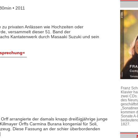
80min • 2011
e zu privaten Anlässen wie Hochzeiten oder
de, versammelt dieser 51. Band der
Bachs Kantatenwerk durch Masaaki Suzuki und sein
esprechung«
Franz Sch
Klavier h
zwei CDs 
des Neunz
geschäftst
„Sonatine
kommen di
Sonate A-
 Orff arrangierte der damals knapp dreißigjährige junge
bedeutend
llmayer Orffs Carmina Burana kongenial für Soli,
1827.
agzeug. Diese Fassung an der schier überbordenden
]