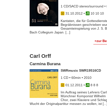
1 CD/SACD stereo/surround • 
31.10.2012
•
10 10 10
Kantaten, die für Gottesdienst
Begräbnissen geschrieben wur
Gesamteinspielung von J. S. 
Bach Collegium Japan. [...]
»zur B
Carl Orff
Carmina Burana
SWRmusic SWR19516CD
1 CD • 60min • 2010
01.12.2011
•
8 8 8
Im Auftrag seines Lehrers Carl
Münchner Komponist Wilhelm Ki
Chor, zwei Klaviere und Schl
Wucht der Originalpartitur messen zu wollen, ist [...