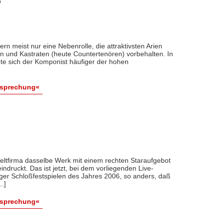
8
ern meist nur eine Nebenrolle, die attraktivsten Arien
 und Kastraten (heute Countertenören) vorbehalten. In
te sich der Komponist häufiger der hohen
esprechung«
Weltfirma dasselbe Werk mit einem rechten Staraufgebot
eindruckt. Das ist jetzt, bei dem vorliegenden Live-
ger Schloßfestspielen des Jahres 2006, so anders, daß
.]
esprechung«