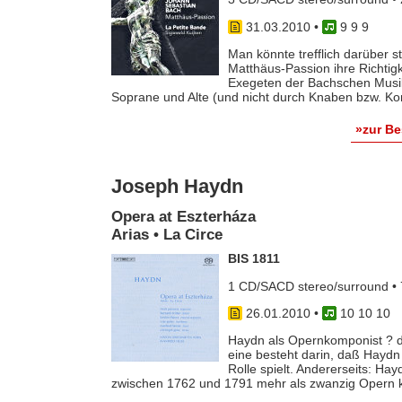
31.03.2010
•
9 9 9
Man könnte trefflich darüber st
Matthäus-Passion ihre Richtigke
Exegeten der Bachschen Musik
Soprane und Alte (und nicht durch Knaben bzw. Kont
»zur B
Joseph Haydn
Opera at Eszterháza
Arias • La Circe
BIS 1811
1 CD/SACD stereo/surround • 
26.01.2010
•
10 10 10
Haydn als Opernkomponist ? d
eine besteht darin, daß Haydn
Rolle spielt. Andererseits: Ha
zwischen 1762 und 1791 mehr als zwanzig Opern ko