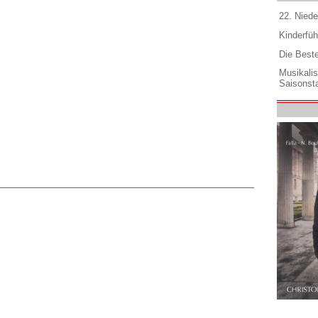
22. Niede
Kinderfüh
Die Best
Musikali
Saisonsta